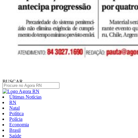
BUSCAR
Últimas Notícias
RN
Natal
Política
Polícia
Economia
Brasil
Saúde