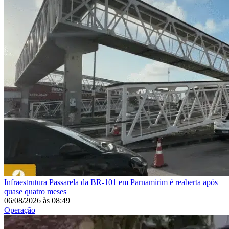
Infraestrutura
Passarela da BR-101 em Parnamirim é reaberta após
quase quatro meses
06/08/2026
às
08:49
Operação