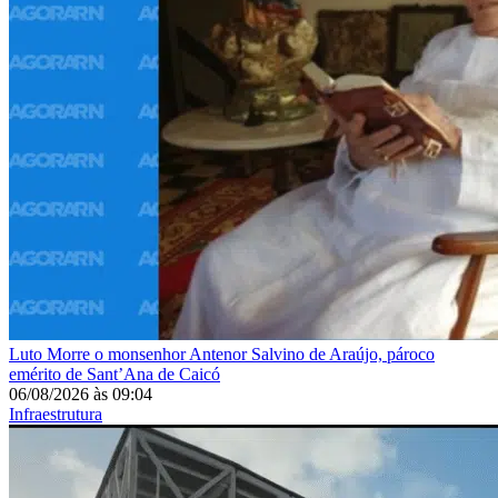
Luto
Morre o monsenhor Antenor Salvino de Araújo, pároco
emérito de Sant’Ana de Caicó
06/08/2026
às
09:04
Infraestrutura