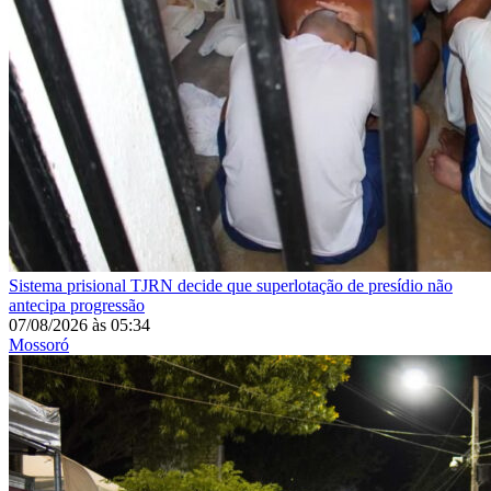
Sistema prisional
TJRN decide que superlotação de presídio não
antecipa progressão
07/08/2026
às
05:34
Mossoró