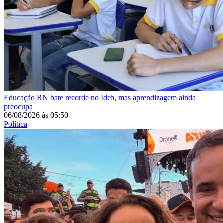
Educação
RN bate recorde no Ideb, mas aprendizagem ainda
preocupa
06/08/2026
às
05:50
Política