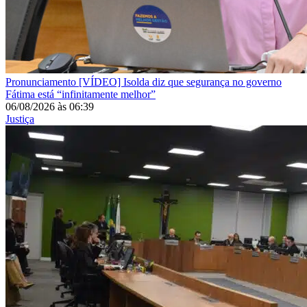
Pronunciamento
[VÍDEO] Isolda diz que segurança no governo
Fátima está “infinitamente melhor”
06/08/2026
às
06:39
Justiça