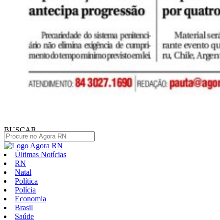
BUSCAR
Últimas Notícias
RN
Natal
Política
Polícia
Economia
Brasil
Saúde