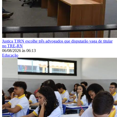
Justiça
TJRN escolhe três advogados que disputarão vaga de titular
no TRE-RN
06/08/2026
às
06:13
Educação