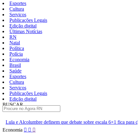
Esportes
Cultura
Serviços
Publicações Legais
Edição digital
Últimas Notícias
RN
Natal
Política
Polícia
Economia
Brasil
Saúde
Esportes
Cultura
Serviços
Publicações Legais
Edição digital
BUSCAR
ÚLTIMAS
finem que debate sobre escala 6×1 fica para depois das eleições
Pular
Economia
para
o