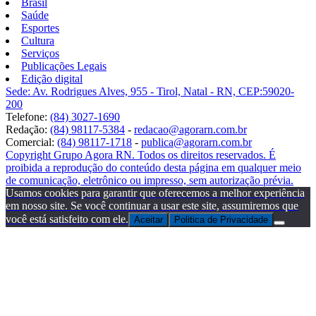
Brasil
Saúde
Esportes
Cultura
Serviços
Publicações Legais
Edição digital
Sede: Av. Rodrigues Alves, 955 - Tirol, Natal - RN, CEP:59020-
200
Telefone:
(84) 3027-1690
Redação:
(84) 98117-5384
-
redacao@agorarn.com.br
Comercial:
(84) 98117-1718
-
publica@agorarn.com.br
Copyright Grupo Agora RN. Todos os direitos reservados. É
proibida a reprodução do conteúdo desta página em qualquer meio
de comunicação, eletrônico ou impresso, sem autorização prévia.
Usamos cookies para garantir que oferecemos a melhor experiência
em nosso site. Se você continuar a usar este site, assumiremos que
você está satisfeito com ele.
Aceitar
Politica de Privacidade