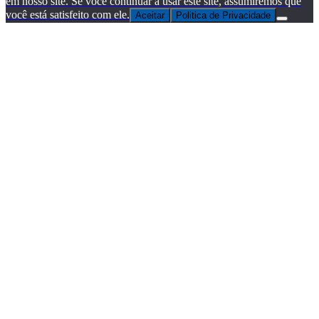
em nosso site. Se você continuar a usar este site, assumiremos que
você está satisfeito com ele.
Aceitar
Politica de Privacidade