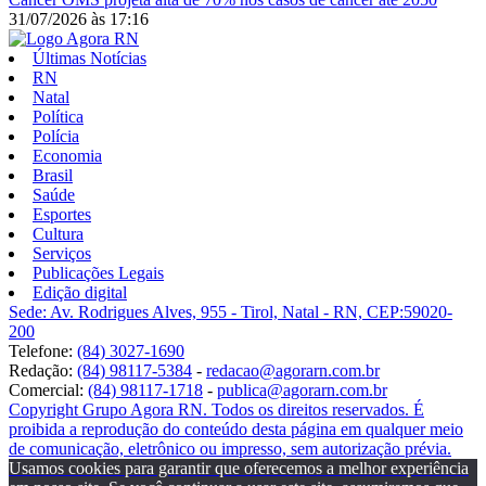
31/07/2026
às
17:16
Últimas Notícias
RN
Natal
Política
Polícia
Economia
Brasil
Saúde
Esportes
Cultura
Serviços
Publicações Legais
Edição digital
Sede: Av. Rodrigues Alves, 955 - Tirol, Natal - RN, CEP:59020-
200
Telefone:
(84) 3027-1690
Redação:
(84) 98117-5384
-
redacao@agorarn.com.br
Comercial:
(84) 98117-1718
-
publica@agorarn.com.br
Copyright Grupo Agora RN. Todos os direitos reservados. É
proibida a reprodução do conteúdo desta página em qualquer meio
de comunicação, eletrônico ou impresso, sem autorização prévia.
Usamos cookies para garantir que oferecemos a melhor experiência