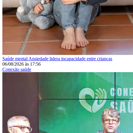
Saúde mental
Ansiedade lidera incapacidade entre crianças
06/08/2026
às
17:56
Conexão saúde