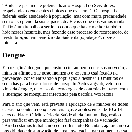
“A ideia é justamente potencializar o Hospital do Servidores,
respeitando as excelentes clínicas que existem lá. Os hospitais
federais estão atendendo à população, mas com muita precariedade,
sem o uso pleno da sua capacidade. E é isso que nós vamos mudar.
Então é um trabalho a ser feito com o que há de melhor também
hoje nesses hospitais, mas fazendo esse processo de recuperação, de
reestruturação, em benefício da Saúde da população”, disse a
ministra.
Dengue
Em relação à dengue, que costuma ter aumento de casos no verão, a
ministra afirmou que neste momento o governo está focado na
prevenção, conscientizando a população a destinar 10 minutos de
seus dias para buscar focos de mosquito Aedes argypti, vetor do
vírus da dengue, e no uso de tecnologias de controle do inseto, com
a liberação de mosquitos infectados pela bactéria Wolbachia.
Para o ano que vem, está prevista a aplicação de 9 milhões de doses
da vacina contra a dengue em crianças e adolescentes de 10 a 14
anos de idade. O Ministério da Saúde ainda fará um diagnóstico
para verificar em que municípios fará campanhas de vacinação.
“Ainda estamos trabalhando com o Instituto Butantan, aguardando a
possibilidade de aprovação de uma nova vacina para aumentar essa