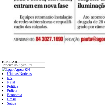
BUSCAR
Últimas Notícias
RN
Natal
Política
Polícia
Economia
Brasil
Saúde