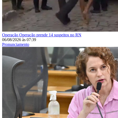
Operação
Operação prende 14 suspeitos no RN
06/08/2026
às
07:39
Pronunciamento