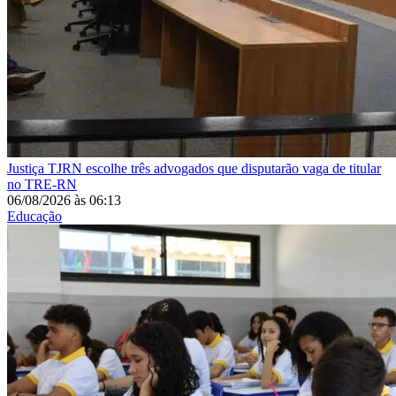
Justiça
TJRN escolhe três advogados que disputarão vaga de titular
no TRE-RN
06/08/2026
às
06:13
Educação