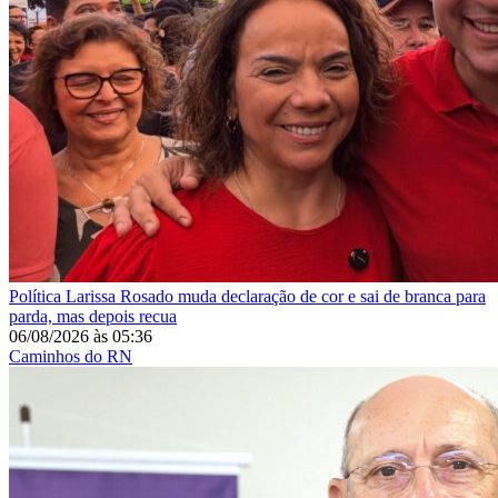
Política
Larissa Rosado muda declaração de cor e sai de branca para
parda, mas depois recua
06/08/2026
às
05:36
Caminhos do RN