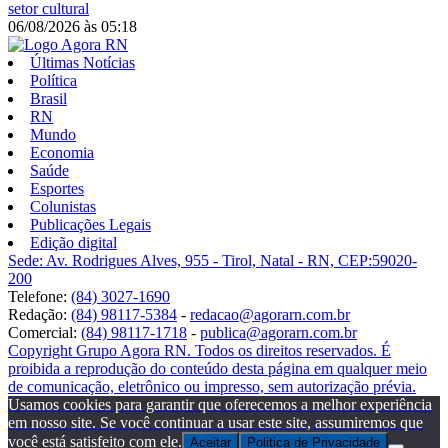
setor cultural
06/08/2026
às
05:18
Últimas Notícias
Política
Brasil
RN
Mundo
Economia
Saúde
Esportes
Colunistas
Publicações Legais
Edição digital
Sede: Av. Rodrigues Alves, 955 - Tirol, Natal - RN, CEP:59020-
200
Telefone:
(84) 3027-1690
Redação:
(84) 98117-5384
-
redacao@agorarn.com.br
Comercial:
(84) 98117-1718
-
publica@agorarn.com.br
Copyright Grupo Agora RN. Todos os direitos reservados. É
proibida a reprodução do conteúdo desta página em qualquer meio
de comunicação, eletrônico ou impresso, sem autorização prévia.
Usamos cookies para garantir que oferecemos a melhor experiência
em nosso site. Se você continuar a usar este site, assumiremos que
você está satisfeito com ele.
Aceitar
Politica de Privacidade