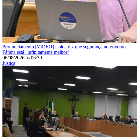
Pronunciamento
[VÍDEO] Isolda diz que segurança no governo
Fátima está “infinitamente melhor”
06/08/2026
às
06:39
Justiça