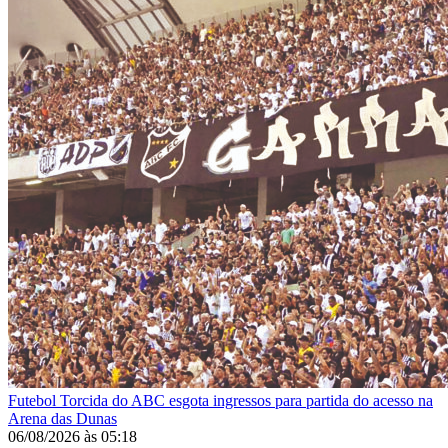
Futebol
Torcida do ABC esgota ingressos para partida do acesso na
Arena das Dunas
06/08/2026
às
05:18