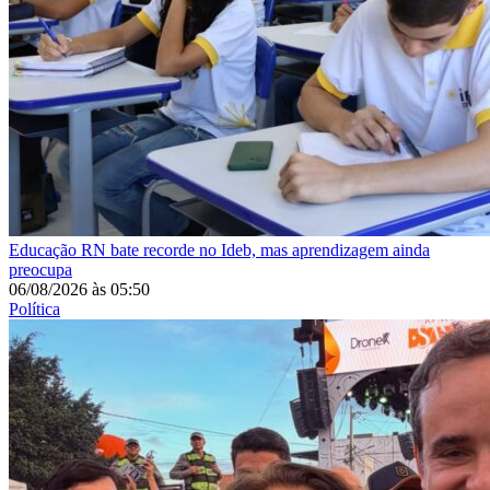
Educação
RN bate recorde no Ideb, mas aprendizagem ainda
preocupa
06/08/2026
às
05:50
Política