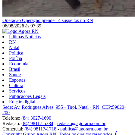
Operação
Operação prende 14 suspeitos no RN
06/08/2026
às
07:39
Últimas Notícias
RN
Natal
Política
Polícia
Economia
Brasil
Saúde
Esportes
Cultura
Serviços
Publicações Legais
Edição digital
Sede: Av. Rodrigues Alves, 955 - Tirol, Natal - RN, CEP:59020-
200
Telefone:
(84) 3027-1690
Redação:
(84) 98117-5384
-
redacao@agorarn.com.br
Comercial:
(84) 98117-1718
-
publica@agorarn.com.br
Copyright Grupo Agora RN. Todos os direitos reservados. É