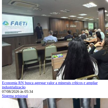
Economia
RN busca agregar valor a minerais críticos e ampliar
industrialização
07/08/2026
às
05:34
Sistema prisional