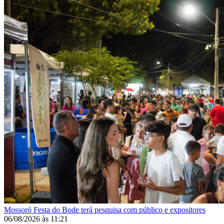
Mossoró
Festa do Bode terá pesquisa com público e expositores
06/08/2026
às
11:21