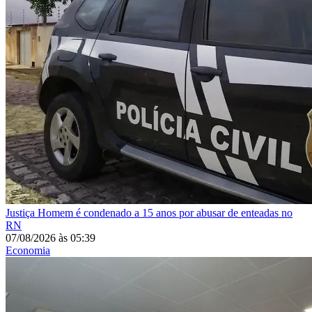
Justiça
Homem é condenado a 15 anos por abusar de enteadas no
RN
07/08/2026
às
05:39
Economia