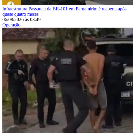
Infraestrutura
Passarela da BR-101 em Parnamirim é reaberta após
quase quatro meses
06/08/2026
às
08:49
Operação