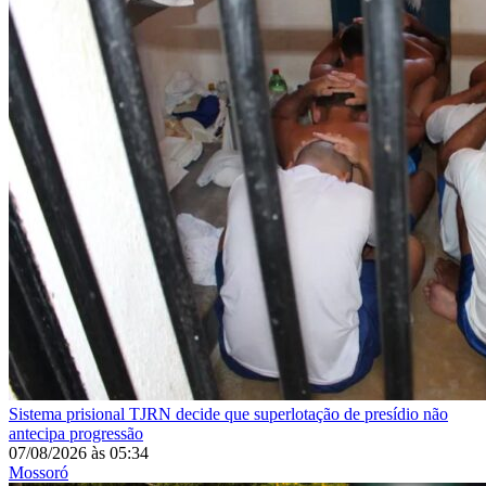
Sistema prisional
TJRN decide que superlotação de presídio não
antecipa progressão
07/08/2026
às
05:34
Mossoró