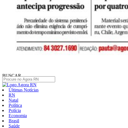
BUSCAR
Últimas Notícias
RN
Natal
Política
Polícia
Economia
Brasil
Saúde