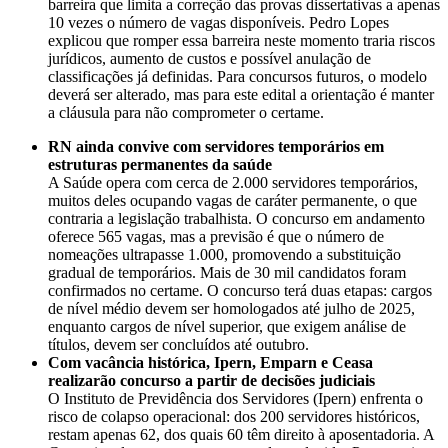
barreira que limita a correção das provas dissertativas a apenas
10 vezes o número de vagas disponíveis. Pedro Lopes
explicou que romper essa barreira neste momento traria riscos
jurídicos, aumento de custos e possível anulação de
classificações já definidas. Para concursos futuros, o modelo
deverá ser alterado, mas para este edital a orientação é manter
a cláusula para não comprometer o certame.
RN ainda convive com servidores temporários em
estruturas permanentes da saúde
A Saúde opera com cerca de 2.000 servidores temporários,
muitos deles ocupando vagas de caráter permanente, o que
contraria a legislação trabalhista. O concurso em andamento
oferece 565 vagas, mas a previsão é que o número de
nomeações ultrapasse 1.000, promovendo a substituição
gradual de temporários. Mais de 30 mil candidatos foram
confirmados no certame. O concurso terá duas etapas: cargos
de nível médio devem ser homologados até julho de 2025,
enquanto cargos de nível superior, que exigem análise de
títulos, devem ser concluídos até outubro.
Com vacância histórica, Ipern, Emparn e Ceasa
realizarão concurso a partir de decisões judiciais
O Instituto de Previdência dos Servidores (Ipern) enfrenta o
risco de colapso operacional: dos 200 servidores históricos,
restam apenas 62, dos quais 60 têm direito à aposentadoria. A