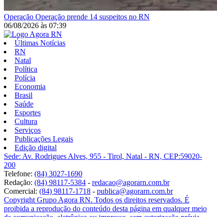
Operação
Operação prende 14 suspeitos no RN
06/08/2026
às
07:39
Últimas Notícias
RN
Natal
Política
Polícia
Economia
Brasil
Saúde
Esportes
Cultura
Serviços
Publicações Legais
Edição digital
Sede: Av. Rodrigues Alves, 955 - Tirol, Natal - RN, CEP:59020-
200
Telefone:
(84) 3027-1690
Redação:
(84) 98117-5384
-
redacao@agorarn.com.br
Comercial:
(84) 98117-1718
-
publica@agorarn.com.br
Copyright Grupo Agora RN. Todos os direitos reservados. É
proibida a reprodução do conteúdo desta página em qualquer meio