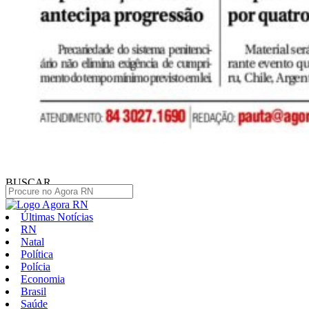
BUSCAR
Últimas Notícias
RN
Natal
Política
Polícia
Economia
Brasil
Saúde