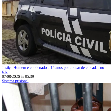
Justiça
Homem é condenado a 15 anos por abusar de enteadas no
RN
07/08/2026
às
05:39
Sistema prisional