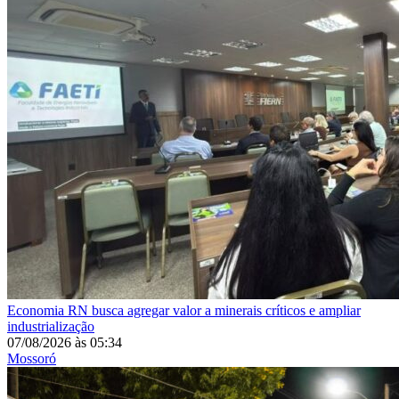
Economia
RN busca agregar valor a minerais críticos e ampliar
industrialização
07/08/2026
às
05:34
Mossoró