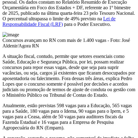
pessoal. Os dados constam no Relatório Resumido de Execução
Orçamentária em Foco dos Estados + DF, referente ao 1º bimestre
de 2025, publicado na última quarta-feira 23 pelo Tesouro Nacional.
O percentual ultrapassa o limite de 49% previsto na
Lei de
Responsabilidade Fiscal (LRF)
para o Poder Executivo.
Concursos avançam no RN com mais de 1.400 vagas - Foto: José
Aldenir/Agora RN
A situação fiscal, contudo, permite que setores essenciais como
Saúde, Educação e Segurança Pública, por lei, possam realizar
concursos para repor essas vagas, desde que seja para suprir
vacâncias, ou seja, cargos já existentes que ficaram desocupados por
aposentadoria ou falecimento. Fora dessas três áreas, explica Pedro
Lopes que o concurso somente é possível por decisões e acordos
judiciais ou promoção de termos de ajuste de conduta ou gestão com
o Ministério Público ou Tribunal de Contas do Estado.
Atualmente, estão previstas 598 vagas para a Educação, 565 vagas
para a Saúde, 180 vagas para o Idema, 90 vagas para o Ipern, e 5
vagas para a Ceasa, além de 50 vagas para auditores fiscais da
Fazenda Estadual e 16 vagas para a Empresa de Pesquisa
Agropecuária do RN (Emparn).