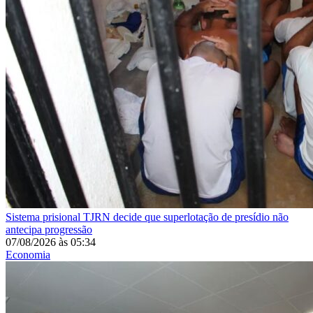
Sistema prisional
TJRN decide que superlotação de presídio não
antecipa progressão
07/08/2026
às
05:34
Economia