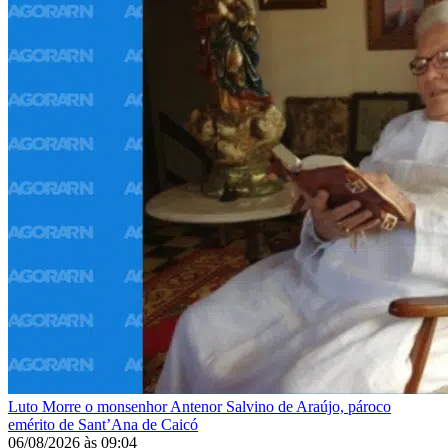
Luto
Morre o monsenhor Antenor Salvino de Araújo, pároco
emérito de Sant’Ana de Caicó
06/08/2026
às
09:04