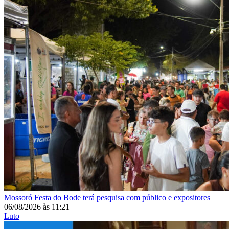
Mossoró
Festa do Bode terá pesquisa com público e expositores
06/08/2026
às
11:21
Luto