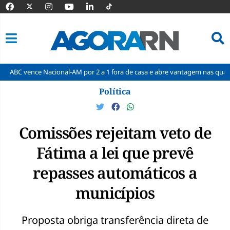
nce Nacional-AM por 2 a 1 fora de casa e abre vantagem nas quartas
Pular
Política
para
o
conteúdo
Comissões rejeitam veto de
Fátima a lei que prevê
repasses automáticos a
municípios
Proposta obriga transferência direta de