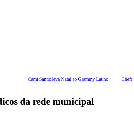
mi Santiz leva Natal ao Grammy Latino
Chefes da PF saem em d
icos da rede municipal