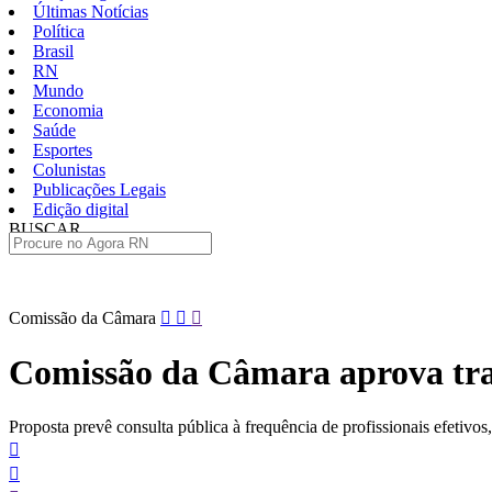
Últimas Notícias
Política
Brasil
RN
Mundo
Economia
Saúde
Esportes
Colunistas
Publicações Legais
Edição digital
BUSCAR
ÚLTIMAS
Pular
Comissão da Câmara
para
o
Comissão da Câmara aprova tran
conteúdo
Proposta prevê consulta pública à frequência de profissionais efetivo