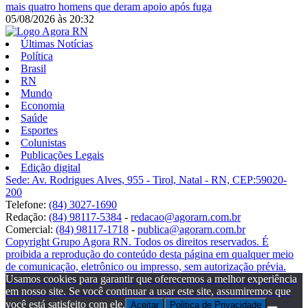
mais quatro homens que deram apoio após fuga
05/08/2026
às
20:32
Últimas Notícias
Política
Brasil
RN
Mundo
Economia
Saúde
Esportes
Colunistas
Publicações Legais
Edição digital
Sede: Av. Rodrigues Alves, 955 - Tirol, Natal - RN, CEP:59020-
200
Telefone:
(84) 3027-1690
Redação:
(84) 98117-5384
-
redacao@agorarn.com.br
Comercial:
(84) 98117-1718
-
publica@agorarn.com.br
Copyright Grupo Agora RN. Todos os direitos reservados. É
proibida a reprodução do conteúdo desta página em qualquer meio
de comunicação, eletrônico ou impresso, sem autorização prévia.
Usamos cookies para garantir que oferecemos a melhor experiência
em nosso site. Se você continuar a usar este site, assumiremos que
você está satisfeito com ele.
Aceitar
Politica de Privacidade