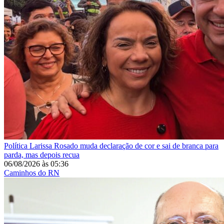
Política
Larissa Rosado muda declaração de cor e sai de branca para
parda, mas depois recua
06/08/2026
às
05:36
Caminhos do RN