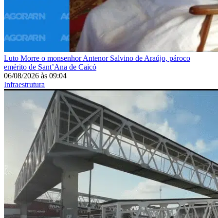
Luto
Morre o monsenhor Antenor Salvino de Araújo, pároco
emérito de Sant’Ana de Caicó
06/08/2026
às
09:04
Infraestrutura