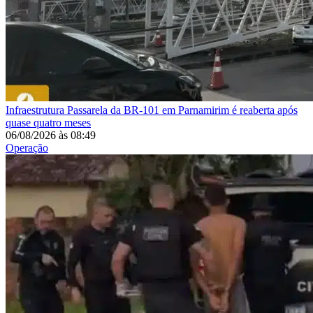
Infraestrutura
Passarela da BR-101 em Parnamirim é reaberta após
quase quatro meses
06/08/2026
às
08:49
Operação