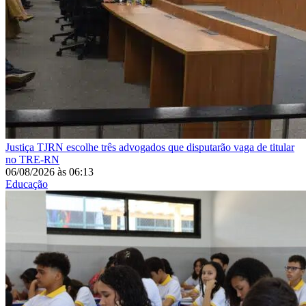
Justiça
TJRN escolhe três advogados que disputarão vaga de titular
no TRE-RN
06/08/2026
às
06:13
Educação