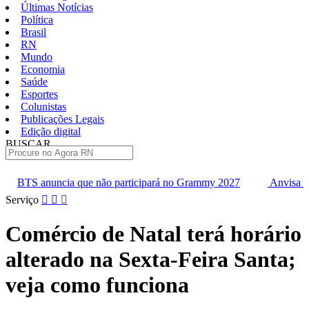
Últimas Notícias
Política
Brasil
RN
Mundo
Economia
Saúde
Esportes
Colunistas
Publicações Legais
Edição digital
BUSCAR
ÚLTIMAS
não participará no Grammy 2027
Anvisa pode aprovar mais oito
Pular
Serviço
para
o
Comércio de Natal terá horário
conteúdo
alterado na Sexta-Feira Santa;
veja como funciona