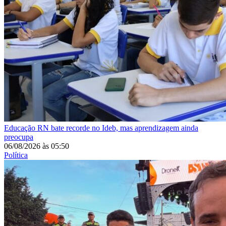
Educação
RN bate recorde no Ideb, mas aprendizagem ainda
preocupa
06/08/2026
às
05:50
Política