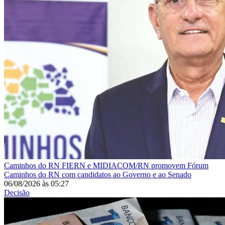
Caminhos do RN
FIERN e MIDIACOM/RN promovem Fórum
Caminhos do RN com candidatos ao Governo e ao Senado
06/08/2026
às
05:27
Decisão