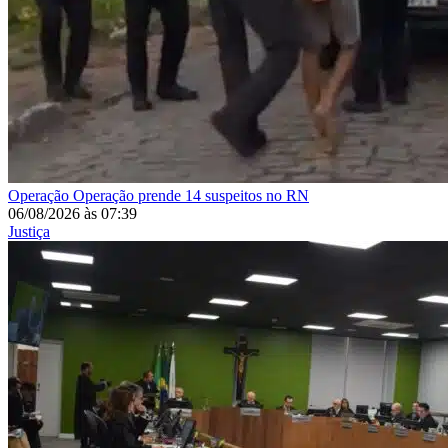
Operação
Operação prende 14 suspeitos no RN
06/08/2026
às
07:39
Justiça