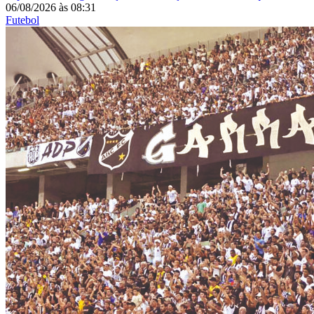
06/08/2026
às
08:31
Futebol