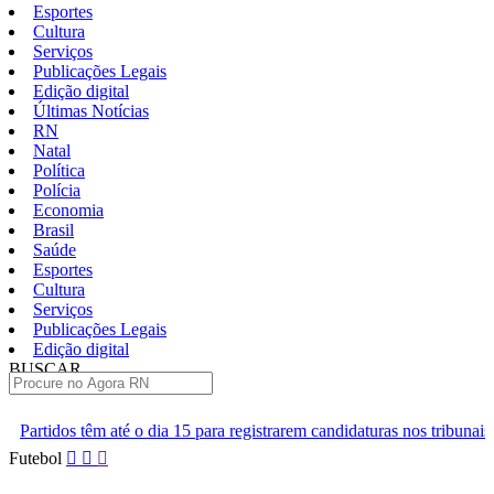
Esportes
Cultura
Serviços
Publicações Legais
Edição digital
Últimas Notícias
RN
Natal
Política
Polícia
Economia
Brasil
Saúde
Esportes
Cultura
Serviços
Publicações Legais
Edição digital
BUSCAR
ÚLTIMAS
ia 15 para registrarem candidaturas nos tribunais
Senai RN abre 2 
Pular
Futebol
para
o