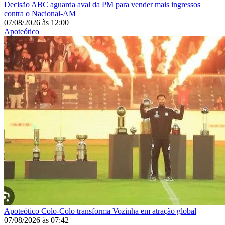
Decisão
ABC aguarda aval da PM para vender mais ingressos
contra o Nacional-AM
07/08/2026
às
12:00
Apoteótico
Apoteótico
Colo-Colo transforma Vozinha em atração global
07/08/2026
às
07:42