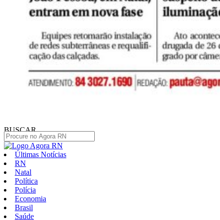
BUSCAR
Últimas Notícias
RN
Natal
Política
Polícia
Economia
Brasil
Saúde