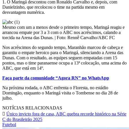
1. O Maringá descontou com Ronaldo Carvalho e, depois, com
Danielzinho, que recolocou o time na partida mesmo em
desvantagem numérica.
Mesmo com um a menos desde o primeiro tempo, Maringá reagiu e
arrancou empate por 3 a 3 com o ABC nos acréscimos, calando a
torcida na Arena das Dunas. | Foto: Rennê Carvalho/ABC FC
Nos acréscimos do segundo tempo, Maranhão marcou de cabeça e
garantiu o empate heroico para o Maringá, silenciando a Arena das
Dunas. Com o resultado, as equipes seguem empatadas com 15
pontos, mas o time paranaense ocupa a 13ª colocação, uma acima do
ABC, que está em 14º.
Faça parte da comunidade “Agora RN” no WhatsApp
Na próxima rodada, o ABC enfrenta o Floresta, no estádio
Domingão, enquanto o Maringá visita o Tombense no dia 28 de
julho.
NOTÍCIAS RELACIONADAS
Único invicto fora de casa, ABC quebra recorde histórico na Série
C do Brasileirão 2025
Futebol