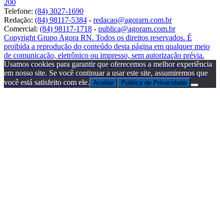
200
Telefone:
(84) 3027-1690
Redação:
(84) 98117-5384
-
redacao@agorarn.com.br
Comercial:
(84) 98117-1718
-
publica@agorarn.com.br
Copyright Grupo Agora RN. Todos os direitos reservados. É
proibida a reprodução do conteúdo desta página em qualquer meio
de comunicação, eletrônico ou impresso, sem autorização prévia.
Usamos cookies para garantir que oferecemos a melhor experiência
em nosso site. Se você continuar a usar este site, assumiremos que
você está satisfeito com ele.
Aceitar
Politica de Privacidade