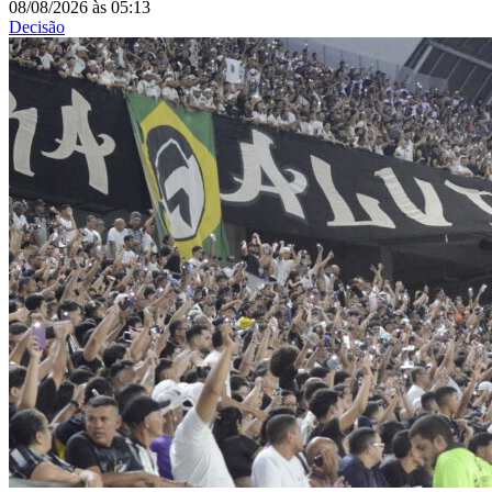
08/08/2026
às
05:13
Decisão