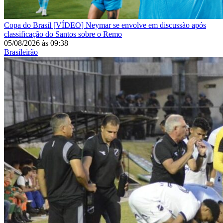
Copa do Brasil
[VÍDEO] Neymar se envolve em discussão após
classificação do Santos sobre o Remo
05/08/2026
às
09:38
Brasileirão