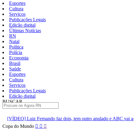
Esportes
Cultura
Serviços
Publicações Legais
Edição digital
Últimas Notícias
RN
Natal
Política
Polícia
Economia
Brasil
Saúde
Esportes
Cultura
Serviços
Publicações Legais
Edição digital
BUSCAR
ÚLTIMAS
o faz dois, tem outro anulado e ABC vai ao intervalo vencendo por 2
Pular
Copa do Mundo
para
o