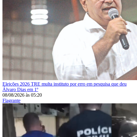
Eleições 2026
TRE multa instituto por erro em pesquisa que deu
Álvaro Dias em 1º
08/08/2026
às
05:20
Flagrante