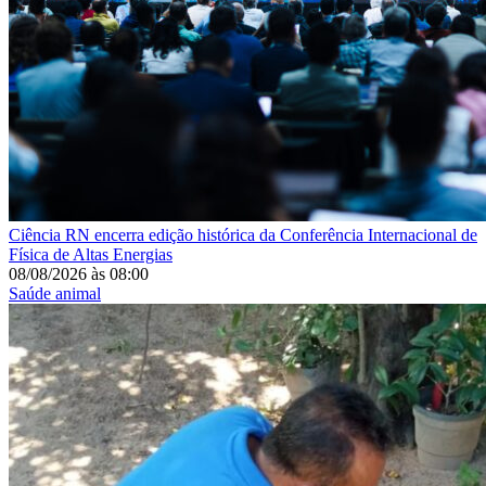
Ciência
RN encerra edição histórica da Conferência Internacional de
Física de Altas Energias
08/08/2026
às
08:00
Saúde animal