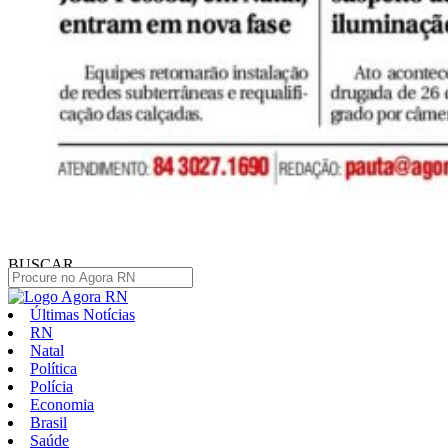
BUSCAR
Últimas Notícias
RN
Natal
Política
Polícia
Economia
Brasil
Saúde