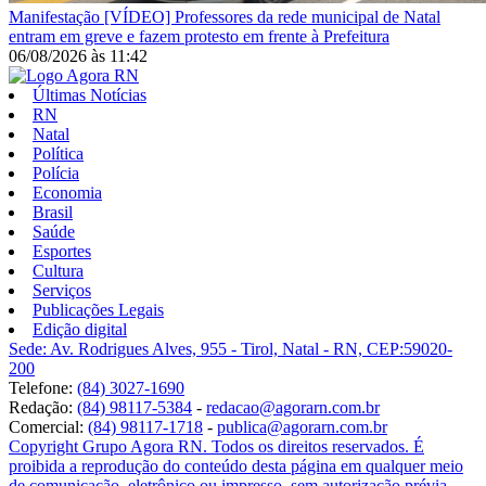
Manifestação
[VÍDEO] Professores da rede municipal de Natal
entram em greve e fazem protesto em frente à Prefeitura
06/08/2026
às
11:42
Últimas Notícias
RN
Natal
Política
Polícia
Economia
Brasil
Saúde
Esportes
Cultura
Serviços
Publicações Legais
Edição digital
Sede: Av. Rodrigues Alves, 955 - Tirol, Natal - RN, CEP:59020-
200
Telefone:
(84) 3027-1690
Redação:
(84) 98117-5384
-
redacao@agorarn.com.br
Comercial:
(84) 98117-1718
-
publica@agorarn.com.br
Copyright Grupo Agora RN. Todos os direitos reservados. É
proibida a reprodução do conteúdo desta página em qualquer meio
de comunicação, eletrônico ou impresso, sem autorização prévia.