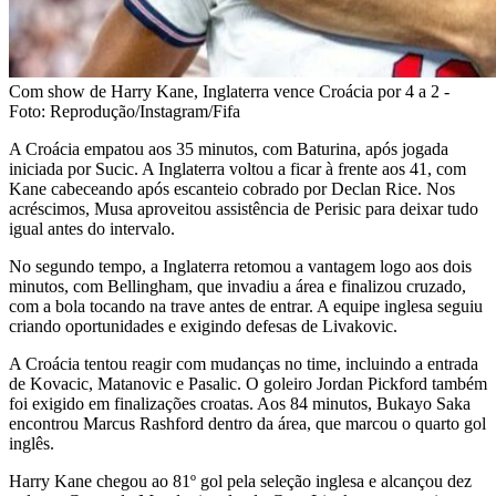
Com show de Harry Kane, Inglaterra vence Croácia por 4 a 2 -
Foto: Reprodução/Instagram/Fifa
A Croácia empatou aos 35 minutos, com Baturina, após jogada
iniciada por Sucic. A Inglaterra voltou a ficar à frente aos 41, com
Kane cabeceando após escanteio cobrado por Declan Rice. Nos
acréscimos, Musa aproveitou assistência de Perisic para deixar tudo
igual antes do intervalo.
No segundo tempo, a Inglaterra retomou a vantagem logo aos dois
minutos, com Bellingham, que invadiu a área e finalizou cruzado,
com a bola tocando na trave antes de entrar. A equipe inglesa seguiu
criando oportunidades e exigindo defesas de Livakovic.
A Croácia tentou reagir com mudanças no time, incluindo a entrada
de Kovacic, Matanovic e Pasalic. O goleiro Jordan Pickford também
foi exigido em finalizações croatas. Aos 84 minutos, Bukayo Saka
encontrou Marcus Rashford dentro da área, que marcou o quarto gol
inglês.
Harry Kane chegou ao 81º gol pela seleção inglesa e alcançou dez