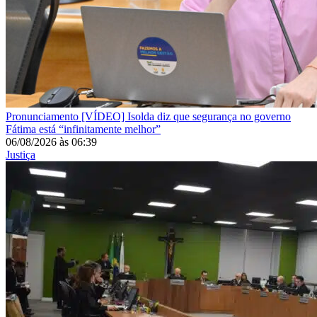
Pronunciamento
[VÍDEO] Isolda diz que segurança no governo
Fátima está “infinitamente melhor”
06/08/2026
às
06:39
Justiça