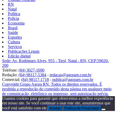
RN
Natal
Política
Polícia
Economia
Brasil
Saúde
Esportes
Cultura
Serviços
Publicações Legais
Edição digital
Sede: Av. Rodrigues Alves, 955 - Tirol, Natal - RN, CEP:59020-
200
Telefone:
(84) 3027-1690
Redação:
(84) 98117-5384
-
redacao@agorarn.com.br
Comercial:
(84) 98117-1718
-
publica@agorarn.com.br
Copyright Grupo Agora RN. Todos os direitos reservados. É
proibida a reprodução do conteúdo desta página em qualquer meio
de comunicação, eletrônico ou impresso, sem autorização prévia.
Usamos cookies para garantir que oferecemos a melhor experiência
em nosso site. Se você continuar a usar este site, assumiremos que
você está satisfeito com ele.
Aceitar
Politica de Privacidade