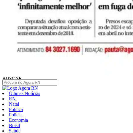
BUSCAR
Últimas Notícias
RN
Natal
Política
Polícia
Economia
Brasil
Saúde