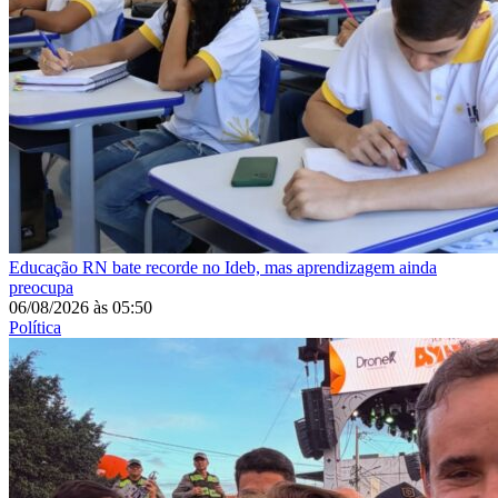
Educação
RN bate recorde no Ideb, mas aprendizagem ainda
preocupa
06/08/2026
às
05:50
Política