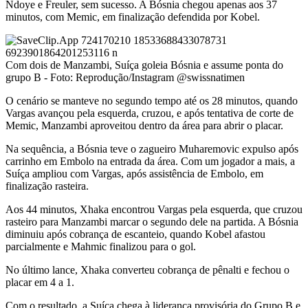
Ndoye e Freuler, sem sucesso. A Bósnia chegou apenas aos 37
minutos, com Memic, em finalização defendida por Kobel.
Com dois de Manzambi, Suíça goleia Bósnia e assume ponta do
grupo B - Foto: Reprodução/Instagram @swissnatimen
O cenário se manteve no segundo tempo até os 28 minutos, quando
Vargas avançou pela esquerda, cruzou, e após tentativa de corte de
Memic, Manzambi aproveitou dentro da área para abrir o placar.
Na sequência, a Bósnia teve o zagueiro Muharemovic expulso após
carrinho em Embolo na entrada da área. Com um jogador a mais, a
Suíça ampliou com Vargas, após assistência de Embolo, em
finalização rasteira.
Aos 44 minutos, Xhaka encontrou Vargas pela esquerda, que cruzou
rasteiro para Manzambi marcar o segundo dele na partida. A Bósnia
diminuiu após cobrança de escanteio, quando Kobel afastou
parcialmente e Mahmic finalizou para o gol.
No último lance, Xhaka converteu cobrança de pênalti e fechou o
placar em 4 a 1.
Com o resultado, a Suíça chega à liderança provisória do Grupo B e