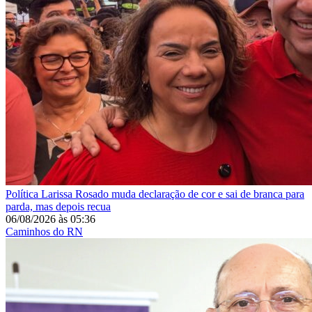
Política
Larissa Rosado muda declaração de cor e sai de branca para
parda, mas depois recua
06/08/2026
às
05:36
Caminhos do RN