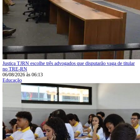
Justiça
TJRN escolhe três advogados que disputarão vaga de titular
no TRE-RN
06/08/2026
às
06:13
Educação