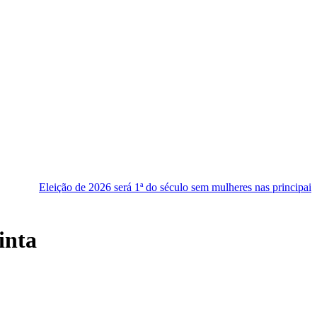
 de 2026 será 1ª do século sem mulheres nas principais chapas
Re
inta