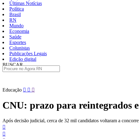
Últimas Notícias
Política
Brasil
RN
Mundo
Economia
Saúde
Esportes
Colunistas
Publicações Legais
Edição digital
BUSCAR
ÚLTIMAS
Pular
Educação
para
o
CNU: prazo para reintegrados e
conteúdo
Após decisão judicial, cerca de 32 mil candidatos voltaram a concorre