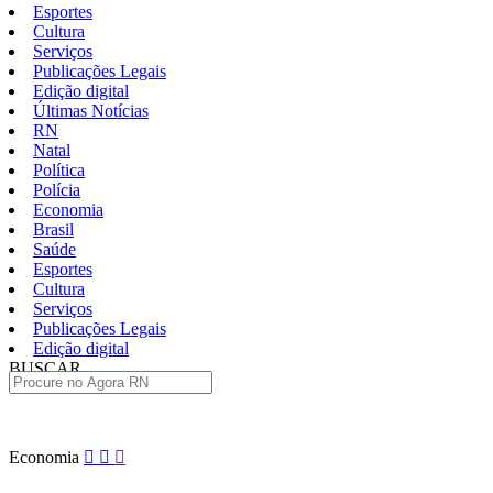
Esportes
Cultura
Serviços
Publicações Legais
Edição digital
Últimas Notícias
RN
Natal
Política
Polícia
Economia
Brasil
Saúde
Esportes
Cultura
Serviços
Publicações Legais
Edição digital
BUSCAR
ÚLTIMAS
Pular
Economia
para
o