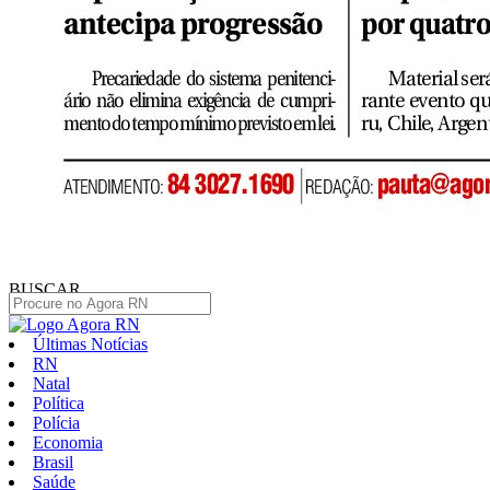
BUSCAR
Últimas Notícias
RN
Natal
Política
Polícia
Economia
Brasil
Saúde