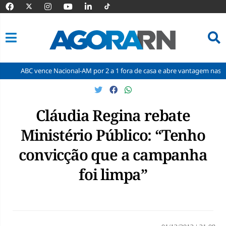
ence Nacional-AM por 2 a 1 fora de casa e abre vantagem nas quartas
Pular
para
o
Cláudia Regina rebate
conteúdo
Ministério Público: “Tenho
convicção que a campanha
foi limpa”