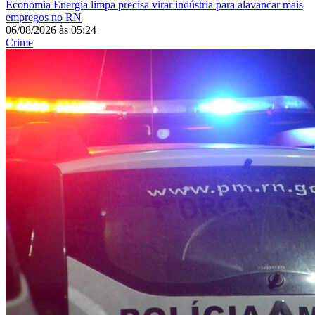
Economia
Energia limpa precisa virar indústria para alavancar mais
empregos no RN
06/08/2026
às
05:24
Crime