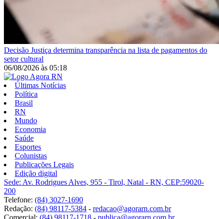
Decisão
Justiça determina transparência na lista de pagamentos do
setor cultural
06/08/2026
às
05:18
Últimas Notícias
Política
Brasil
RN
Mundo
Economia
Saúde
Esportes
Colunistas
Publicações Legais
Edição digital
Sede: Av. Rodrigues Alves, 955 - Tirol, Natal - RN, CEP:59020-
200
Telefone:
(84) 3027-1690
Redação:
(84) 98117-5384
-
redacao@agorarn.com.br
Comercial:
(84) 98117-1718
-
publica@agorarn.com.br