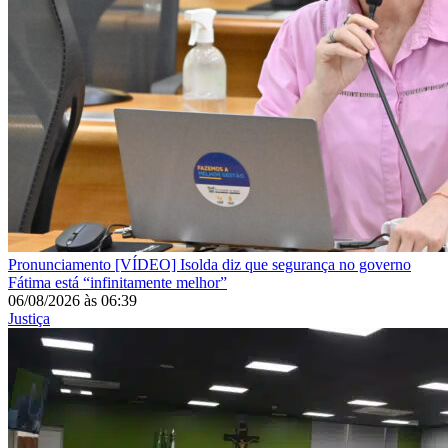
Pronunciamento
[VÍDEO] Isolda diz que segurança no governo
Fátima está “infinitamente melhor”
06/08/2026
às
06:39
Justiça