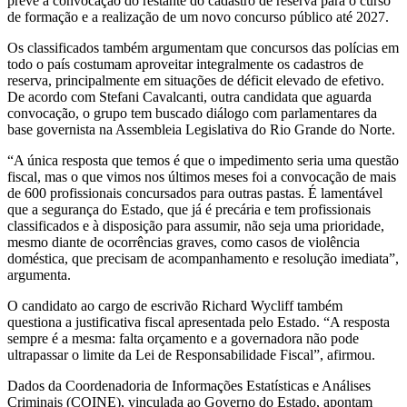
prevê a convocação do restante do cadastro de reserva para o curso
de formação e a realização de um novo concurso público até 2027.
Os classificados também argumentam que concursos das polícias em
todo o país costumam aproveitar integralmente os cadastros de
reserva, principalmente em situações de déficit elevado de efetivo.
De acordo com Stefani Cavalcanti, outra candidata que aguarda
convocação, o grupo tem buscado diálogo com parlamentares da
base governista na Assembleia Legislativa do Rio Grande do Norte.
“A única resposta que temos é que o impedimento seria uma questão
fiscal, mas o que vimos nos últimos meses foi a convocação de mais
de 600 profissionais concursados para outras pastas. É lamentável
que a segurança do Estado, que já é precária e tem profissionais
classificados e à disposição para assumir, não seja uma prioridade,
mesmo diante de ocorrências graves, como casos de violência
doméstica, que precisam de acompanhamento e resolução imediata”,
argumenta.
O candidato ao cargo de escrivão Richard Wycliff também
questiona a justificativa fiscal apresentada pelo Estado. “A resposta
sempre é a mesma: falta orçamento e a governadora não pode
ultrapassar o limite da Lei de Responsabilidade Fiscal”, afirmou.
Dados da Coordenadoria de Informações Estatísticas e Análises
Criminais (COINE), vinculada ao Governo do Estado, apontam