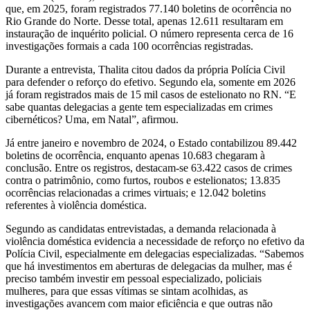
que, em 2025, foram registrados 77.140 boletins de ocorrência no
Rio Grande do Norte. Desse total, apenas 12.611 resultaram em
instauração de inquérito policial. O número representa cerca de 16
investigações formais a cada 100 ocorrências registradas.
Durante a entrevista, Thalita citou dados da própria Polícia Civil
para defender o reforço do efetivo. Segundo ela, somente em 2026
já foram registrados mais de 15 mil casos de estelionato no RN. “E
sabe quantas delegacias a gente tem especializadas em crimes
cibernéticos? Uma, em Natal”, afirmou.
Já entre janeiro e novembro de 2024, o Estado contabilizou 89.442
boletins de ocorrência, enquanto apenas 10.683 chegaram à
conclusão. Entre os registros, destacam-se 63.422 casos de crimes
contra o patrimônio, como furtos, roubos e estelionatos; 13.835
ocorrências relacionadas a crimes virtuais; e 12.042 boletins
referentes à violência doméstica.
Segundo as candidatas entrevistadas, a demanda relacionada à
violência doméstica evidencia a necessidade de reforço no efetivo da
Polícia Civil, especialmente em delegacias especializadas. “Sabemos
que há investimentos em aberturas de delegacias da mulher, mas é
preciso também investir em pessoal especializado, policiais
mulheres, para que essas vítimas se sintam acolhidas, as
investigações avancem com maior eficiência e que outras não