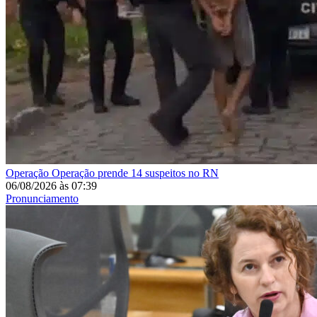
Operação
Operação prende 14 suspeitos no RN
06/08/2026
às
07:39
Pronunciamento