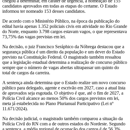
chegou a determinar, em caráter de urgência, a nomeação de 155
candidatos aprovados em todas as etapas do certame. O Estado
informou ter nomeado 153 desses candidatos.
De acordo com o Ministério Público, na época da publicação do
edital havia apenas 1.352 policiais civis em atividade no Rio Grande
do Norte, enquanto 3.798 cargos estavam vagos, o que representava
73,75% das vagas previstas em lei.
Na decisão, o juiz Francisco Seráphico da Nóbrega destacou que a
segurança pública é um direito da população e um dever do Estado
previsto na Constituição Federal. O magistrado também ressaltou
que a legislação estadual determina a realização de concurso público
sempre que o número de vagas abertas ultrapassar um quinto do
total de cargos da carreira.
A sentença ainda determina que o Estado realize um novo concurso
público para delegado, agente e escrivão em 2027, caso a atual lista
de aprovados seja esgotada. O objetivo é que, até o fim de 2027, a
Polícia Civil alcance ao menos 50% dos cargos previstos em lei,
meta já estabelecida no Plano Plurianual Participativo (Lei nº
11.671/2024).
Na decisão judicial, o magistrado também comparou a situação da
Polícia Civil do RN com a de outros estados do Nordeste. Segundo
a sentença, a média regional de ocupação dos cargos é de 56,3%,