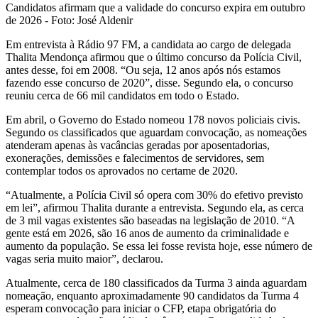
Candidatos afirmam que a validade do concurso expira em outubro
de 2026 - Foto: José Aldenir
Em entrevista à Rádio 97 FM, a candidata ao cargo de delegada
Thalita Mendonça afirmou que o último concurso da Polícia Civil,
antes desse, foi em 2008. “Ou seja, 12 anos após nós estamos
fazendo esse concurso de 2020”, disse. Segundo ela, o concurso
reuniu cerca de 66 mil candidatos em todo o Estado.
Em abril, o Governo do Estado nomeou 178 novos policiais civis.
Segundo os classificados que aguardam convocação, as nomeações
atenderam apenas às vacâncias geradas por aposentadorias,
exonerações, demissões e falecimentos de servidores, sem
contemplar todos os aprovados no certame de 2020.
“Atualmente, a Polícia Civil só opera com 30% do efetivo previsto
em lei”, afirmou Thalita durante a entrevista. Segundo ela, as cerca
de 3 mil vagas existentes são baseadas na legislação de 2010. “A
gente está em 2026, são 16 anos de aumento da criminalidade e
aumento da população. Se essa lei fosse revista hoje, esse número de
vagas seria muito maior”, declarou.
Atualmente, cerca de 180 classificados da Turma 3 ainda aguardam
nomeação, enquanto aproximadamente 90 candidatos da Turma 4
esperam convocação para iniciar o CFP, etapa obrigatória do