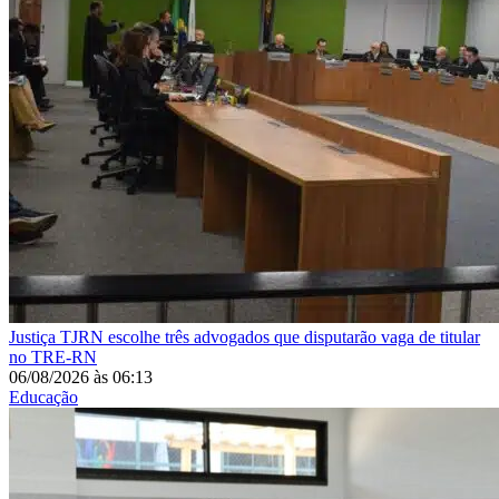
Justiça
TJRN escolhe três advogados que disputarão vaga de titular
no TRE-RN
06/08/2026
às
06:13
Educação