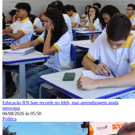
Educação
RN bate recorde no Ideb, mas aprendizagem ainda
preocupa
06/08/2026
às
05:50
Política