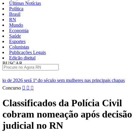
Últimas Notícias
Política
Brasil
RN
Mundo
Economia
Saúde
Esportes
Colunistas
Publicações Legais
Edição digital
BUSCAR
ÚLTIMAS
século sem mulheres nas principais chapas
Renan diz que Centrão
Pular
Concurso
para
o
Classificados da Polícia Civil
conteúdo
cobram nomeação após decisão
judicial no RN