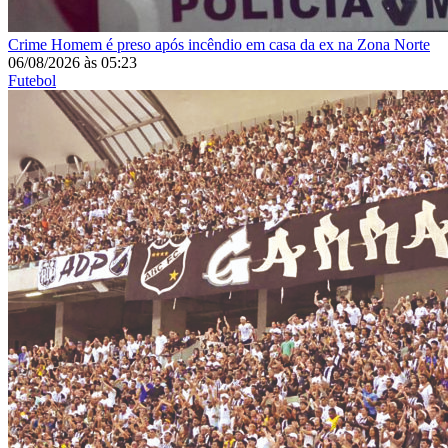
Crime
Homem é preso após incêndio em casa da ex na Zona Norte
06/08/2026
às
05:23
Futebol