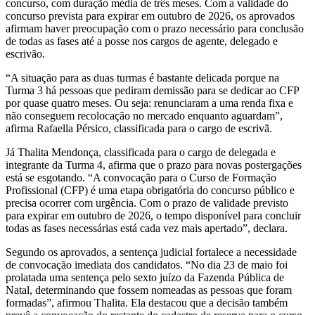
concurso, com duração média de três meses. Com a validade do
concurso prevista para expirar em outubro de 2026, os aprovados
afirmam haver preocupação com o prazo necessário para conclusão
de todas as fases até a posse nos cargos de agente, delegado e
escrivão.
“A situação para as duas turmas é bastante delicada porque na
Turma 3 há pessoas que pediram demissão para se dedicar ao CFP
por quase quatro meses. Ou seja: renunciaram a uma renda fixa e
não conseguem recolocação no mercado enquanto aguardam”,
afirma Rafaella Pérsico, classificada para o cargo de escrivã.
Já Thalita Mendonça, classificada para o cargo de delegada e
integrante da Turma 4, afirma que o prazo para novas postergações
está se esgotando. “A convocação para o Curso de Formação
Profissional (CFP) é uma etapa obrigatória do concurso público e
precisa ocorrer com urgência. Com o prazo de validade previsto
para expirar em outubro de 2026, o tempo disponível para concluir
todas as fases necessárias está cada vez mais apertado”, declara.
Segundo os aprovados, a sentença judicial fortalece a necessidade
de convocação imediata dos candidatos. “No dia 23 de maio foi
prolatada uma sentença pelo sexto juízo da Fazenda Pública de
Natal, determinando que fossem nomeadas as pessoas que foram
formadas”, afirmou Thalita. Ela destacou que a decisão também