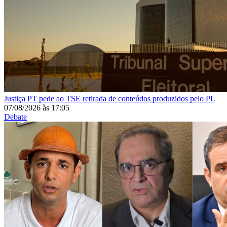
Justiça
PT pede ao TSE retirada de conteúdos produzidos pelo PL
07/08/2026
às
17:05
Debate