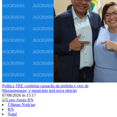
Política
TRE confirma cassação da prefeita e vice de
Maxaranguape, e município terá nova eleição
07/08/2026
às
15:17
Últimas Notícias
RN
Natal