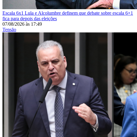
Escala 6x1
Lula e Alcolumbre definem que debate sobre escala 6×1
fica para depois das eleições
07/08/2026
às
17:49
Tensão