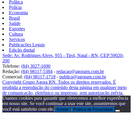
Política
Polícia
Economia
Brasil
Saúde
Esportes
Cultura
Serviços
Publicações Legais
Edição digital
Sede: Av. Rodrigues Alves, 955 - Tirol, Natal - RN, CEP:59020-
200
Telefone:
(84) 3027-1690
Redação:
(84) 98117-5384
-
redacao@agorarn.com.br
Comercial:
(84) 98117-1718
-
publica@agorarn.com.br
Copyright Grupo Agora RN. Todos os direitos reservados. É
proibida a reprodução do conteúdo desta página em qualquer meio
de comunicação, eletrônico ou impresso, sem autorização prévia.
Usamos cookies para garantir que oferecemos a melhor experiência
em nosso site. Se você continuar a usar este site, assumiremos que
você está satisfeito com ele.
Aceitar
Politica de Privacidade