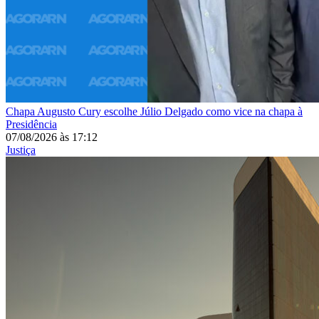
Chapa
Augusto Cury escolhe Júlio Delgado como vice na chapa à
Presidência
07/08/2026
às
17:12
Justiça