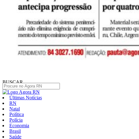
BUSCAR
Últimas Notícias
RN
Natal
Política
Polícia
Economia
Brasil
Saúde