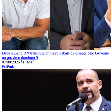
Debate
Band RN transmite primeiro debate da disputa pelo Governo
no próximo domingo 9
07/08/2026
às
16:47
Polêmica