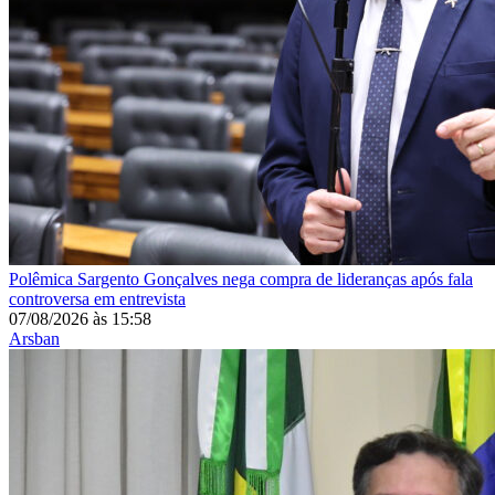
Polêmica
Sargento Gonçalves nega compra de lideranças após fala
controversa em entrevista
07/08/2026
às
15:58
Arsban