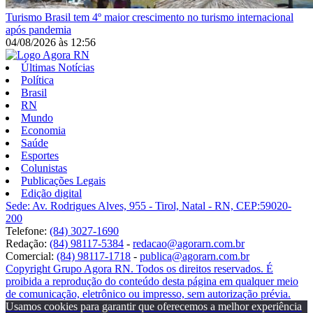
Turismo
Brasil tem 4º maior crescimento no turismo internacional
após pandemia
04/08/2026
às
12:56
Últimas Notícias
Política
Brasil
RN
Mundo
Economia
Saúde
Esportes
Colunistas
Publicações Legais
Edição digital
Sede: Av. Rodrigues Alves, 955 - Tirol, Natal - RN, CEP:59020-
200
Telefone:
(84) 3027-1690
Redação:
(84) 98117-5384
-
redacao@agorarn.com.br
Comercial:
(84) 98117-1718
-
publica@agorarn.com.br
Copyright Grupo Agora RN. Todos os direitos reservados. É
proibida a reprodução do conteúdo desta página em qualquer meio
de comunicação, eletrônico ou impresso, sem autorização prévia.
Usamos cookies para garantir que oferecemos a melhor experiência