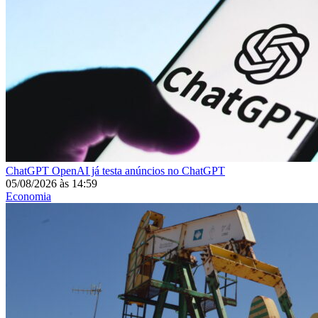
ChatGPT
OpenAI já testa anúncios no ChatGPT
05/08/2026
às
14:59
Economia