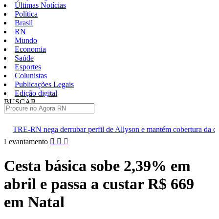
Últimas Notícias
Política
Brasil
RN
Mundo
Economia
Saúde
Esportes
Colunistas
Publicações Legais
Edição digital
BUSCAR
ÚLTIMAS
errubar perfil de Allyson e mantém cobertura da convenção
Du
Pular
Levantamento
para
o
Cesta básica sobe 2,39% em
conteúdo
abril e passa a custar R$ 669
em Natal