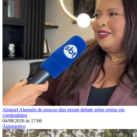
Aluguel
Aluguéis de poucos dias geram debate sobre regras em
condomínios
04/08/2026
às
17:06
Automotivo