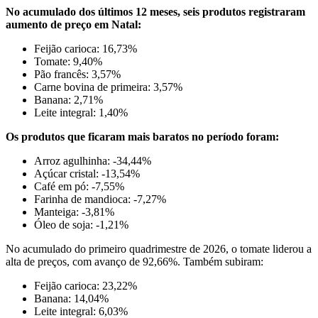
No acumulado dos últimos 12 meses, seis produtos registraram
aumento de preço em Natal:
Feijão carioca: 16,73%
Tomate: 9,40%
Pão francês: 3,57%
Carne bovina de primeira: 3,57%
Banana: 2,71%
Leite integral: 1,40%
Os produtos que ficaram mais baratos no período foram:
Arroz agulhinha: -34,44%
Açúcar cristal: -13,54%
Café em pó: -7,55%
Farinha de mandioca: -7,27%
Manteiga: -3,81%
Óleo de soja: -1,21%
No acumulado do primeiro quadrimestre de 2026, o tomate liderou a
alta de preços, com avanço de 92,66%. Também subiram:
Feijão carioca: 23,22%
Banana: 14,04%
Leite integral: 6,03%