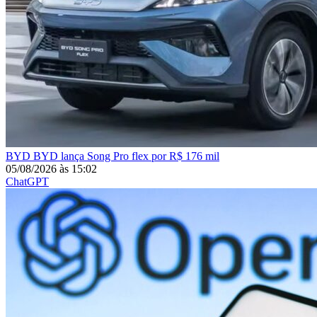
BYD
BYD lança Song Pro flex por R$ 176 mil
05/08/2026
às
15:02
ChatGPT