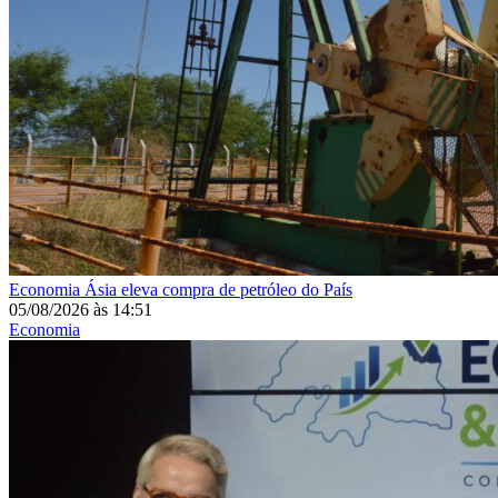
Economia
Ásia eleva compra de petróleo do País
05/08/2026
às
14:51
Economia