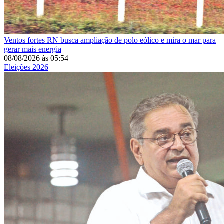
Ventos fortes
RN busca ampliação de polo eólico e mira o mar para
gerar mais energia
08/08/2026
às
05:54
Eleições 2026