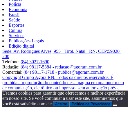
Polícia
Economia
Brasil
Saúde
Esportes
Cultura
Serviços
Publicações Legais
Edição digital
Sede: Av. Rodrigues Alves, 955 - Tirol, Natal - RN, CEP:59020-
200
Telefone:
(84) 3027-1690
Redação:
(84) 98117-5384
-
redacao@agorarn.com.br
Comercial:
(84) 98117-1718
-
publica@agorarn.com.br
Copyright Grupo Agora RN. Todos os direitos reservados. É
proibida a reprodução do conteúdo desta página em qualquer meio
de comunicação, eletrônico ou impresso, sem autorização prévia.
Usamos cookies para garantir que oferecemos a melhor experiência
em nosso site. Se você continuar a usar este site, assumiremos que
você está satisfeito com ele.
Aceitar
Politica de Privacidade