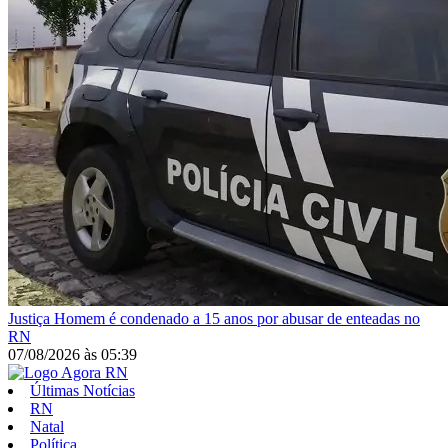
Justiça
Homem é condenado a 15 anos por abusar de enteadas no
RN
07/08/2026
às
05:39
Últimas Notícias
RN
Natal
Política