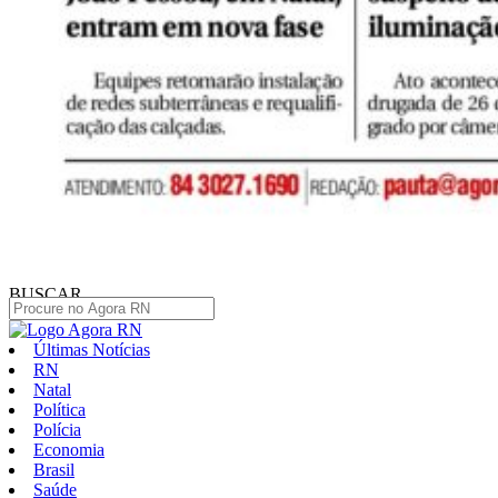
BUSCAR
Últimas Notícias
RN
Natal
Política
Polícia
Economia
Brasil
Saúde