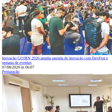
Inovação
GO!RN 2026 amplia agenda de inovação com DevFest e
semana de eventos
07/08/2026
às
06:07
Preparação