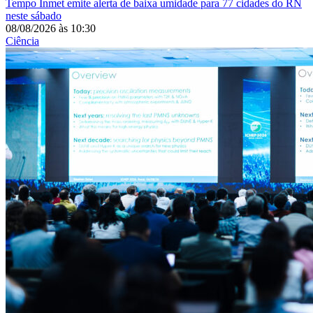
Tempo
Inmet emite alerta de baixa umidade para 77 cidades do RN
neste sábado
08/08/2026
às
10:30
Ciência