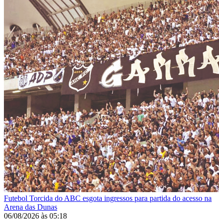
Futebol
Torcida do ABC esgota ingressos para partida do acesso na
Arena das Dunas
06/08/2026
às
05:18