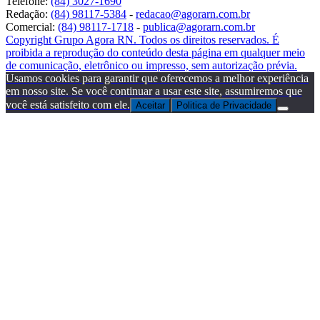
Telefone:
(84) 3027-1690
Redação:
(84) 98117-5384
-
redacao@agorarn.com.br
Comercial:
(84) 98117-1718
-
publica@agorarn.com.br
Copyright Grupo Agora RN. Todos os direitos reservados. É
proibida a reprodução do conteúdo desta página em qualquer meio
de comunicação, eletrônico ou impresso, sem autorização prévia.
Usamos cookies para garantir que oferecemos a melhor experiência
em nosso site. Se você continuar a usar este site, assumiremos que
você está satisfeito com ele.
Aceitar
Politica de Privacidade