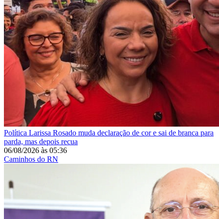
Política
Larissa Rosado muda declaração de cor e sai de branca para
parda, mas depois recua
06/08/2026
às
05:36
Caminhos do RN