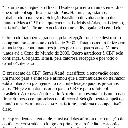
“Há um ano cheguei ao Brasil. Desde o primeiro minuto, entendi o
que o futebol significa para este País. Há um ano, estamos
trabalhando para levar a Seleção Brasileira de volta ao topo do
mundo. Mas a CBF e eu queremos mais. Mais vitórias, mais tempo,
mais trabalho”, afirmou Ancelotti em nota divulgada pela entidade.
O treinador também agradeceu pela recepção no país e destacou o
compromisso com o novo ciclo até 2030. “Estamos muito felizes em
anunciar que continuaremos juntos por mais quatro anos. Vamos
juntos até a Copa do Mundo de 2030. Quero agradecer à CBF pela
confiança. Obrigado, Brasil, pela calorosa recepção e por todo o
carinho”, declarou.
O presidente da CBF, Samir Xaud, classificou a renovação como
um marco para a entidade e afirmou que a continuidade do treinador
está alinhada ao planejamento da confederação para os próximos
anos. “Hoje é um dia histórico para a CBF e para o futebol
brasileiro. A renovação de Carlo Ancelotti representa mais um passo
firme do nosso compromisso de oferecer à Seleção pentacampeã do
mundo uma estrutura cada vez mais forte, moderna e competitiva”,
disse.
Vice-presidente da entidade, Gustavo Dias afirmou que a relação de
confiança construída ao longo do primeiro ano facilitou o acordo.