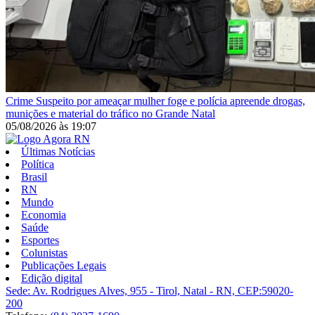
Crime
Suspeito por ameaçar mulher foge e polícia apreende drogas,
munições e material do tráfico no Grande Natal
05/08/2026
às
19:07
Últimas Notícias
Política
Brasil
RN
Mundo
Economia
Saúde
Esportes
Colunistas
Publicações Legais
Edição digital
Sede: Av. Rodrigues Alves, 955 - Tirol, Natal - RN, CEP:59020-
200