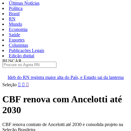
Últimas Notícias
Política
Brasil
RN
Mundo
Economia
Saúde
Esportes
Colunistas
Publicações Legais
Edição digital
BUSCAR
ÚLTIMAS
 maior alta do País, e Estado sai da lanterna
Larissa Rosado muda 
Pular
Seleção
para
o
CBF renova com Ancelotti até
conteúdo
2030
CBF renova contrato de Ancelotti até 2030 e consolida projeto na
Seleção Brasileira