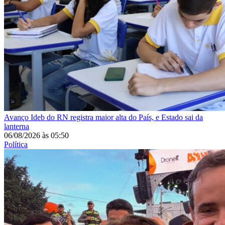
Avanço
Ideb do RN registra maior alta do País, e Estado sai da
lanterna
06/08/2026
às
05:50
Política