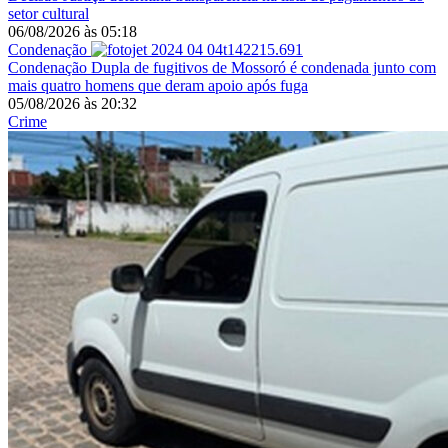
setor cultural
06/08/2026
às
05:18
Condenação
Condenação
Dupla de fugitivos de Mossoró é condenada junto com
mais quatro homens que deram apoio após fuga
05/08/2026
às
20:32
Crime