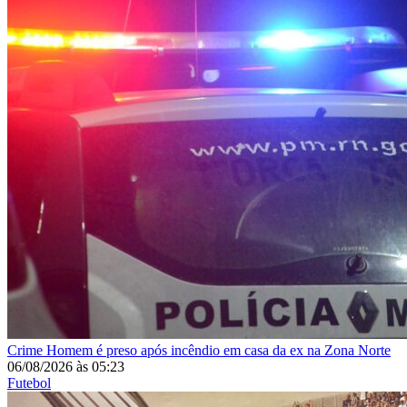
Crime
Homem é preso após incêndio em casa da ex na Zona Norte
06/08/2026
às
05:23
Futebol