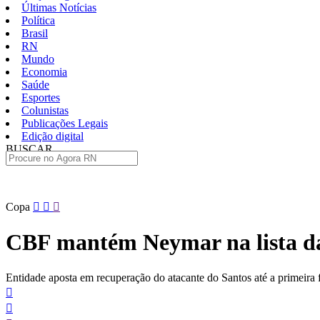
Últimas Notícias
Política
Brasil
RN
Mundo
Economia
Saúde
Esportes
Colunistas
Publicações Legais
Edição digital
BUSCAR
ÚLTIMAS
Pular
Copa
para
o
CBF mantém Neymar na lista da 
conteúdo
Entidade aposta em recuperação do atacante do Santos até a primeira