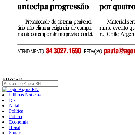
BUSCAR
Últimas Notícias
RN
Natal
Política
Polícia
Economia
Brasil
Saúde