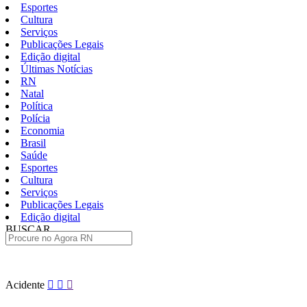
Esportes
Cultura
Serviços
Publicações Legais
Edição digital
Últimas Notícias
RN
Natal
Política
Polícia
Economia
Brasil
Saúde
Esportes
Cultura
Serviços
Publicações Legais
Edição digital
BUSCAR
ÚLTIMAS
Pular
Acidente
para
o