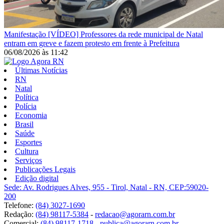
Manifestação
[VÍDEO] Professores da rede municipal de Natal
entram em greve e fazem protesto em frente à Prefeitura
06/08/2026
às
11:42
Últimas Notícias
RN
Natal
Política
Polícia
Economia
Brasil
Saúde
Esportes
Cultura
Serviços
Publicações Legais
Edição digital
Sede: Av. Rodrigues Alves, 955 - Tirol, Natal - RN, CEP:59020-
200
Telefone:
(84) 3027-1690
Redação:
(84) 98117-5384
-
redacao@agorarn.com.br
Comercial:
(84) 98117-1718
-
publica@agorarn.com.br