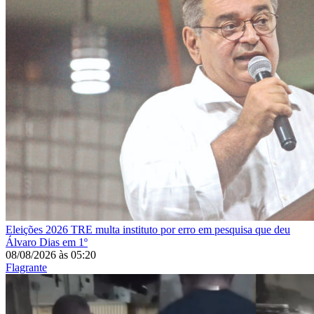
Eleições 2026
TRE multa instituto por erro em pesquisa que deu
Álvaro Dias em 1º
08/08/2026
às
05:20
Flagrante