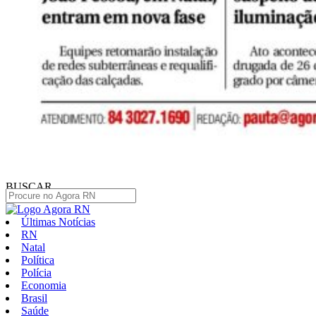
BUSCAR
Últimas Notícias
RN
Natal
Política
Polícia
Economia
Brasil
Saúde