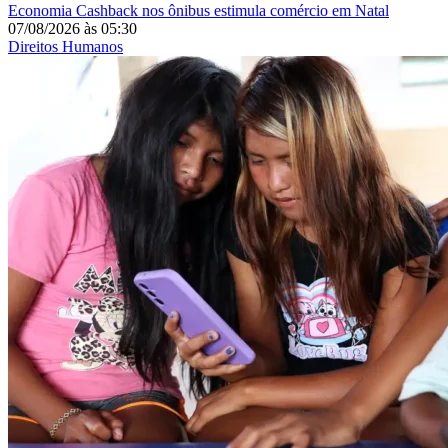
Economia
Cashback nos ônibus estimula comércio em Natal
07/08/2026
às
05:30
Direitos Humanos