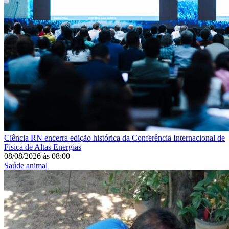
Ciência
RN encerra edição histórica da Conferência Internacional de
Física de Altas Energias
08/08/2026
às
08:00
Saúde animal