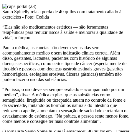
Saulo Spinelly relata perda de 40 quilos com tratamento aliado à
exercícios - Foto: Cedida
“Elas não são medicamentos estéticos — são ferramentas
terapêuticas para reduzir riscos à saúde e melhorar a qualidade de
vida”, reforçou.
Para a médica, as canetas não devem ser usadas sem
acompanhamento médico e sem indicação clínica correta. Além
disso, gestantes, lactantes, pacientes com histórico de algumas
doenças específicas, como certos tipos de câncer (especialmente de
tireoide) e pessoas com doenças gastrointestinais graves (gastrites
hemorrágicas, esofagites erosivas, úlceras gástricas) também não
podem fazer o uso das substâncias.
“Por isso, o uso deve ser sempre avaliado e acompanhado por um
médico”, disse. A médica explica que as substâncias como
semaglutida, liraglutida ou tirzepatida atuam no controle da fome e
da saciedade, imitando os hormônios naturais do intestino que
reduzem o apetite, aumentam a sensação de saciedade e retardam o
esvaziamento do estômago. “Na prática, a pessoa sente menos fome,
come menos e consegue ter mais controle alimentar”.
O jornalista Saulo Spinelly, que já emagreceu 40 quilos em 11 meses