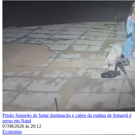
Prisão
Suspeito de furtar iluminação e cabos da estátua de Iemanjá é
preso em Natal
07/08/2026
às
20:12
Economia