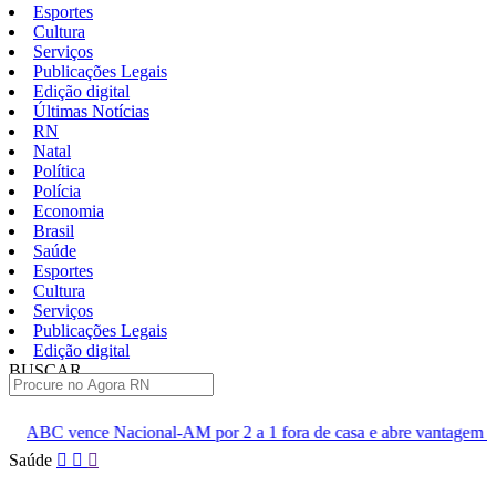
Esportes
Cultura
Serviços
Publicações Legais
Edição digital
Últimas Notícias
RN
Natal
Política
Polícia
Economia
Brasil
Saúde
Esportes
Cultura
Serviços
Publicações Legais
Edição digital
BUSCAR
ÚLTIMAS
l-AM por 2 a 1 fora de casa e abre vantagem nas quartas
Cine 
Pular
Saúde
para
o