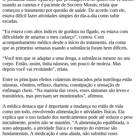
usando as canetas e é paciente de Socorro Morais, relata que
começou o tratamento por questão de saúde. De acordo com ele,
estava difícil fazer atividades simples do dia-a-dia como subir
escadas.
“Eu estava com altos índices de gordura no fígado, eu estava com
dificuldade de amarrar o meu cadarço”, contou. Com
acompanhamento médico desde o início do tratamento, ela conta
que as primeiras semanas usando a substância foram bem difíceis.
“Você tem que se adaptar a uma droga, a substância mesmo no seu
corpo. Então, assim, tinha náuseas, um pouco de moleza. Mas
depois você vai evoluindo”, relata.
Entre os principais efeitos colaterais destacados pela nutróloga estão
náuseas, vômitos, refluxo, diarreia, constipação e sensação de
estômago cheio. “Na maioria das vezes, esses sintomas são leves e
transitórios, mas precisam ser monitorados”, afirmou.
A médica destaca que é importante a mudança no estilo de vida
como um todo, envolvendo alimentação e atividades físicas. Ela
explica que o uso isolado dos medicamentos pode até reduzir o peso
inicialmente, porém não se mantém. “A alimentação equilibrada, o
sono adequado, a atividade física e o manejo do estresse são
fundamentais. A medicação é uma aliada, não substitui esses