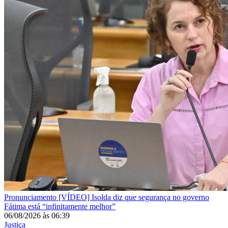
Pronunciamento
[VÍDEO] Isolda diz que segurança no governo
Fátima está “infinitamente melhor”
06/08/2026
às
06:39
Justiça