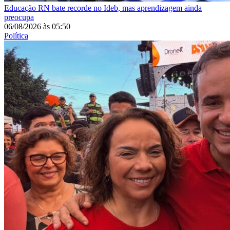
Educação
RN bate recorde no Ideb, mas aprendizagem ainda
preocupa
06/08/2026
às
05:50
Política