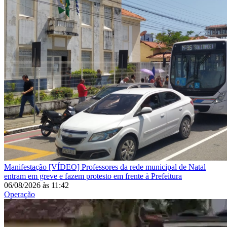
Manifestação
[VÍDEO] Professores da rede municipal de Natal
entram em greve e fazem protesto em frente à Prefeitura
06/08/2026
às
11:42
Operação