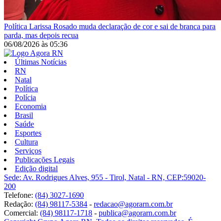
Política
Larissa Rosado muda declaração de cor e sai de branca para
parda, mas depois recua
06/08/2026
às
05:36
Últimas Notícias
RN
Natal
Política
Polícia
Economia
Brasil
Saúde
Esportes
Cultura
Serviços
Publicações Legais
Edição digital
Sede: Av. Rodrigues Alves, 955 - Tirol, Natal - RN, CEP:59020-
200
Telefone:
(84) 3027-1690
Redação:
(84) 98117-5384
-
redacao@agorarn.com.br
Comercial:
(84) 98117-1718
-
publica@agorarn.com.br