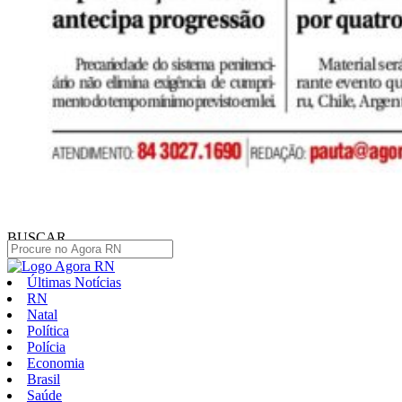
BUSCAR
Últimas Notícias
RN
Natal
Política
Polícia
Economia
Brasil
Saúde