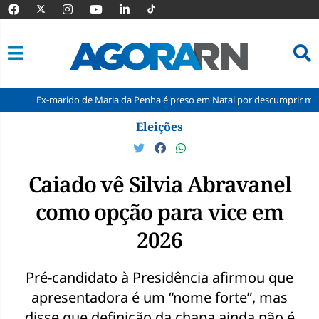
marido de Maria da Penha é preso em Natal por descumprir medida proteti
Pular
Eleições
para
o
conteúdo
Caiado vê Silvia Abravanel
como opção para vice em
2026
Pré-candidato à Presidência afirmou que
apresentadora é um “nome forte”, mas
disse que definição da chapa ainda não é