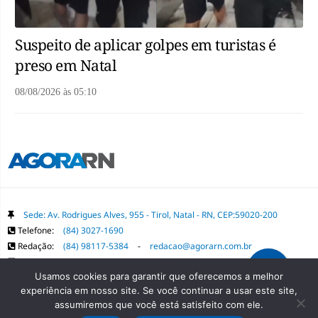
Suspeito de aplicar golpes em turistas é
preso em Natal
08/08/2026
às
05:10
Sede: Av. Rodrigues Alves, 955 - Tirol, Natal - RN, CEP:59020-200
Telefone:
(84) 3027-1690
Redação:
(84) 98117-5384
-
redacao@agorarn.com.br
Comercial:
(84) 98117-1718
-
publica@agorarn.com.br
Usamos cookies para garantir que oferecemos a melhor
experiência em nosso site. Se você continuar a usar este site,
Copyright Grupo Agora RN. Todos os direitos reservados. É proibida a
assumiremos que você está satisfeito com ele.
reprodução do conteúdo desta página em qualquer meio de comunicação,