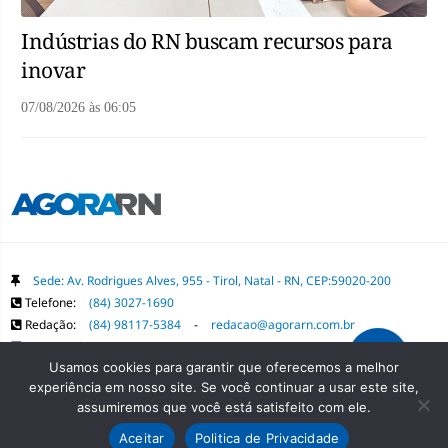
Indústrias do RN buscam recursos para
inovar
07/08/2026
às
06:05
Sede: Av. Rodrigues Alves, 955 - Tirol, Natal - RN, CEP:59020-200
Telefone:
(84) 3027-1690
Redação:
(84) 98117-5384
-
redacao@agorarn.com.br
Comercial:
(84) 98117-1718
-
publica@agorarn.com.br
Usamos cookies para garantir que oferecemos a melhor
experiência em nosso site. Se você continuar a usar este site,
Copyright Grupo Agora RN. Todos os direitos reservados. É proibida a
assumiremos que você está satisfeito com ele.
reprodução do conteúdo desta página em qualquer meio de comunicação,
Aceitar
Politica de Privacidade
eletrônico ou impresso, sem autorização prévia.