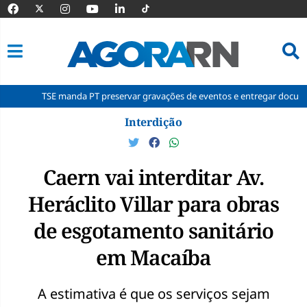
SE manda PT preservar gravações de eventos e entregar documentos à Cor
Pular
Interdição
para
o
conteúdo
Caern vai interditar Av.
Heráclito Villar para obras
de esgotamento sanitário
em Macaíba
A estimativa é que os serviços sejam