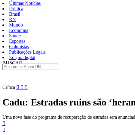
Últimas Notícias
Política
Brasil
RN
Mundo
Economia
Saúde
Esportes
Colunistas
Publicações Legais
Edição digital
BUSCAR
ÚLTIMAS
Pular
Crítica
para
o
Cadu: Estradas ruins são ‘hera
conteúdo
Uma nova fase do programa de recuperação de estradas será anunciada