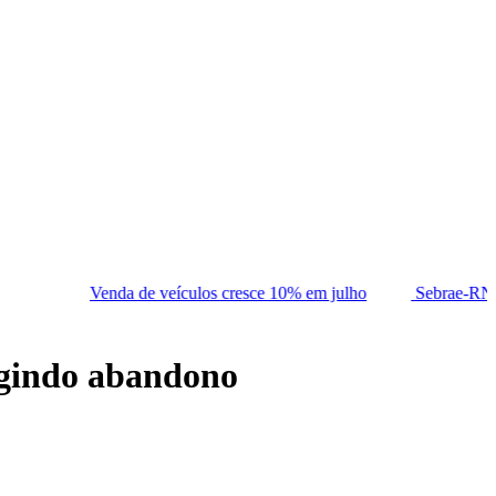
a de veículos cresce 10% em julho
Sebrae-RN abre processo de 
rigindo abandono