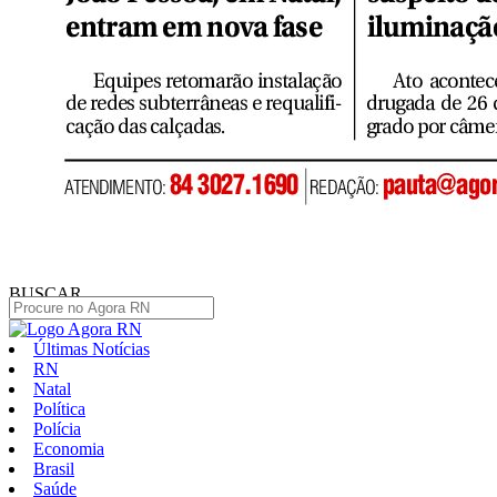
BUSCAR
Últimas Notícias
RN
Natal
Política
Polícia
Economia
Brasil
Saúde