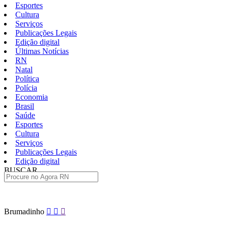
Esportes
Cultura
Serviços
Publicações Legais
Edição digital
Últimas Notícias
RN
Natal
Política
Polícia
Economia
Brasil
Saúde
Esportes
Cultura
Serviços
Publicações Legais
Edição digital
BUSCAR
ÚLTIMAS
Pular
Brumadinho
para
o