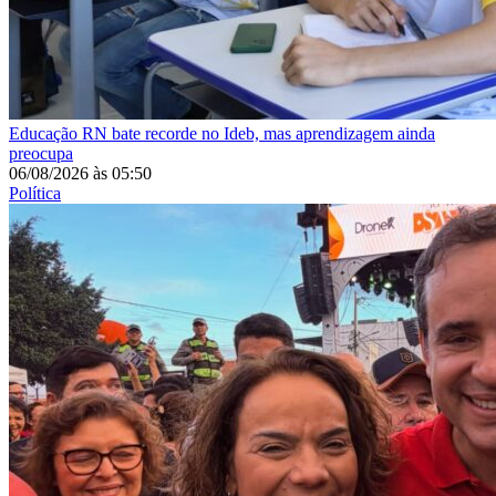
Educação
RN bate recorde no Ideb, mas aprendizagem ainda
preocupa
06/08/2026
às
05:50
Política