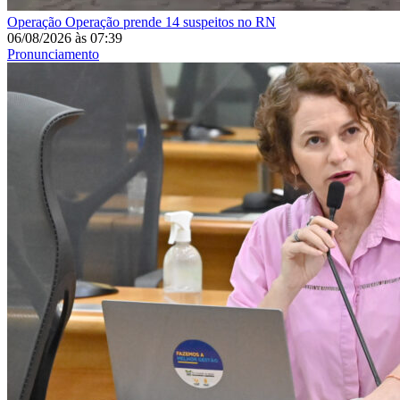
Operação
Operação prende 14 suspeitos no RN
06/08/2026
às
07:39
Pronunciamento