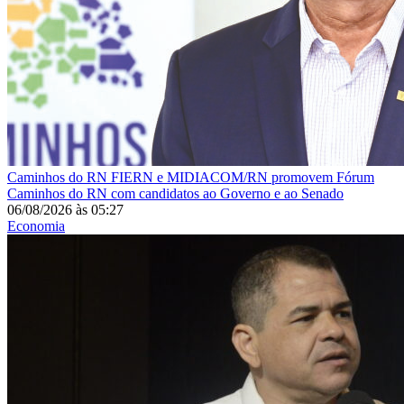
Caminhos do RN
FIERN e MIDIACOM/RN promovem Fórum
Caminhos do RN com candidatos ao Governo e ao Senado
06/08/2026
às
05:27
Economia