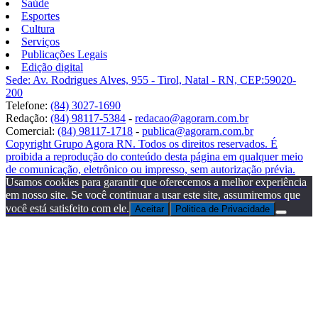
Saúde
Esportes
Cultura
Serviços
Publicações Legais
Edição digital
Sede: Av. Rodrigues Alves, 955 - Tirol, Natal - RN, CEP:59020-
200
Telefone:
(84) 3027-1690
Redação:
(84) 98117-5384
-
redacao@agorarn.com.br
Comercial:
(84) 98117-1718
-
publica@agorarn.com.br
Copyright Grupo Agora RN. Todos os direitos reservados. É
proibida a reprodução do conteúdo desta página em qualquer meio
de comunicação, eletrônico ou impresso, sem autorização prévia.
Usamos cookies para garantir que oferecemos a melhor experiência
em nosso site. Se você continuar a usar este site, assumiremos que
você está satisfeito com ele.
Aceitar
Politica de Privacidade