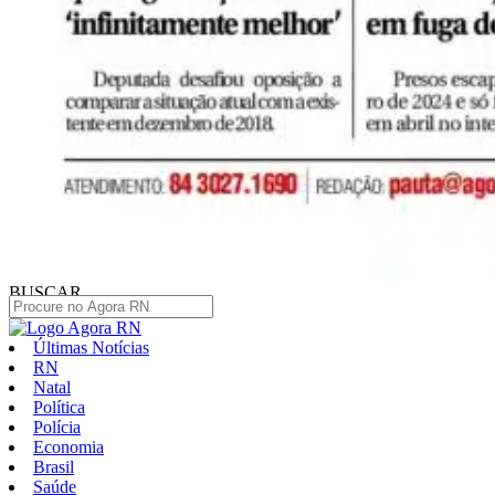
BUSCAR
Últimas Notícias
RN
Natal
Política
Polícia
Economia
Brasil
Saúde