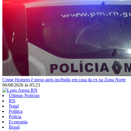
Crime
Homem é preso após incêndio em casa da ex na Zona Norte
06/08/2026
às
05:23
Últimas Notícias
RN
Natal
Política
Polícia
Economia
Brasil