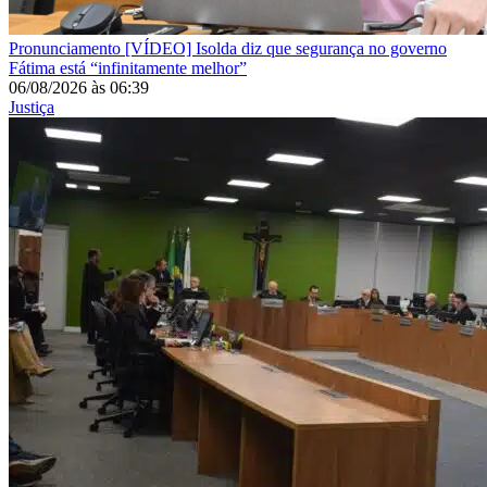
Pronunciamento
[VÍDEO] Isolda diz que segurança no governo
Fátima está “infinitamente melhor”
06/08/2026
às
06:39
Justiça