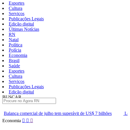
Esportes
Cultura
Serviços
Publicações Legais
Edição digital
Últimas Notícias
RN
Natal
Política
Polícia
Economia
Brasil
Saúde
Esportes
Cultura
Serviços
Publicações Legais
Edição digital
BUSCAR
ÚLTIMAS
julho tem superávit de US$ 7 bilhões
Lei que aumenta punição a c
Pular
Economia
para
o