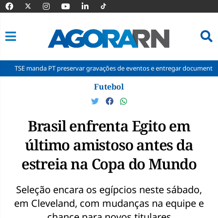
nda PT preservar gravações de eventos e entregar documentos à Corte
Pular
Futebol
para
o
conteúdo
Brasil enfrenta Egito em
último amistoso antes da
estreia na Copa do Mundo
Seleção encara os egípcios neste sábado,
em Cleveland, com mudanças na equipe e
chance para novos titulares