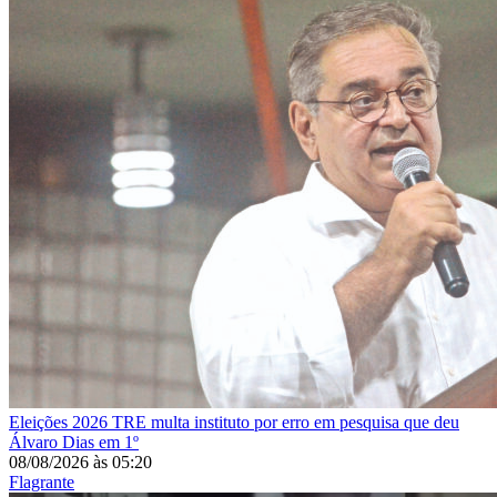
Eleições 2026
TRE multa instituto por erro em pesquisa que deu
Álvaro Dias em 1º
08/08/2026
às
05:20
Flagrante