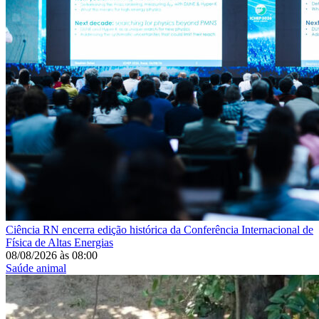
Ciência
RN encerra edição histórica da Conferência Internacional de
Física de Altas Energias
08/08/2026
às
08:00
Saúde animal