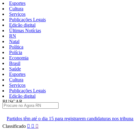
Esportes
Cultura
Serviços
Publicações Legais
Edição digital
Últimas Notícias
RN
Natal
Política
Polícia
Economia
Brasil
Saúde
Esportes
Cultura
Serviços
Publicações Legais
Edição digital
BUSCAR
ÚLTIMAS
dia 15 para registrarem candidaturas nos tribunais
Senai RN abre 2
Pular
Classificado
para
o