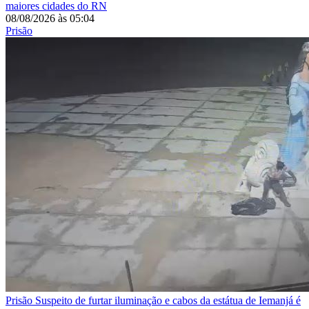
maiores cidades do RN
08/08/2026
às
05:04
Prisão
Prisão
Suspeito de furtar iluminação e cabos da estátua de Iemanjá é