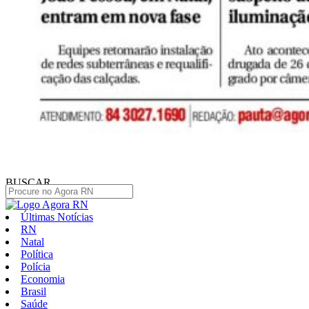
BUSCAR
Últimas Notícias
RN
Natal
Política
Polícia
Economia
Brasil
Saúde