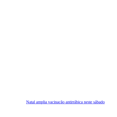
tal amplia vacinação antirrábica neste sábado
Festival Sesc de Mú