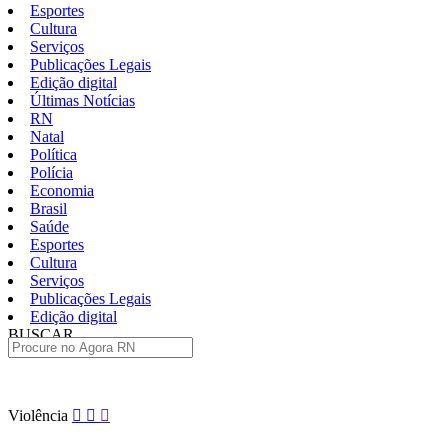
Esportes
Cultura
Serviços
Publicações Legais
Edição digital
Últimas Notícias
RN
Natal
Política
Polícia
Economia
Brasil
Saúde
Esportes
Cultura
Serviços
Publicações Legais
Edição digital
BUSCAR
ÚLTIMAS
Pular
Violência
para
o