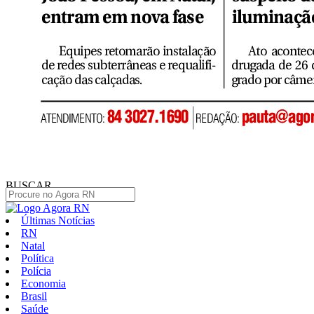
BUSCAR
Últimas Notícias
RN
Natal
Política
Polícia
Economia
Brasil
Saúde