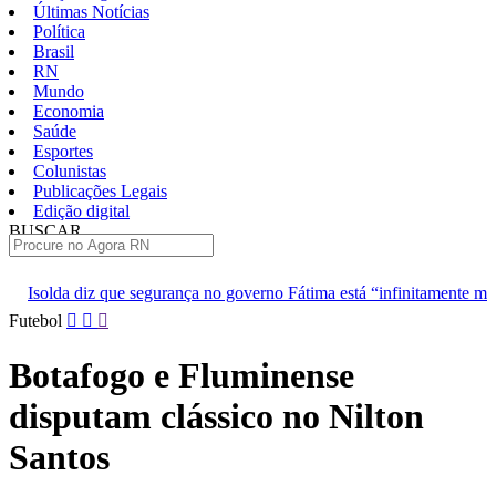
Últimas Notícias
Política
Brasil
RN
Mundo
Economia
Saúde
Esportes
Colunistas
Publicações Legais
Edição digital
BUSCAR
ÚLTIMAS
rança no governo Fátima está “infinitamente melhor”
TJRN escolh
Pular
Futebol
para
o
Botafogo e Fluminense
conteúdo
disputam clássico no Nilton
Santos