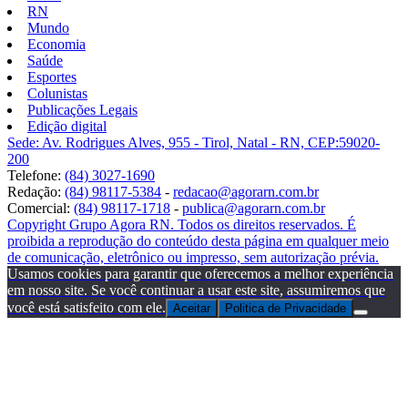
RN
Mundo
Economia
Saúde
Esportes
Colunistas
Publicações Legais
Edição digital
Sede: Av. Rodrigues Alves, 955 - Tirol, Natal - RN, CEP:59020-
200
Telefone:
(84) 3027-1690
Redação:
(84) 98117-5384
-
redacao@agorarn.com.br
Comercial:
(84) 98117-1718
-
publica@agorarn.com.br
Copyright Grupo Agora RN. Todos os direitos reservados. É
proibida a reprodução do conteúdo desta página em qualquer meio
de comunicação, eletrônico ou impresso, sem autorização prévia.
Usamos cookies para garantir que oferecemos a melhor experiência
em nosso site. Se você continuar a usar este site, assumiremos que
você está satisfeito com ele.
Aceitar
Politica de Privacidade