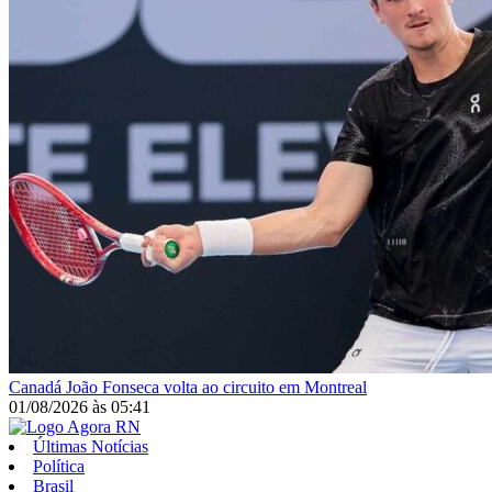
Canadá
João Fonseca volta ao circuito em Montreal
01/08/2026
às
05:41
Últimas Notícias
Política
Brasil