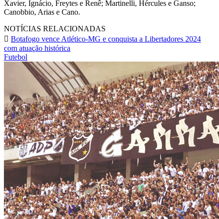
Xavier, Ignácio, Freytes e Renê; Martinelli, Hércules e Ganso;
Canobbio, Arias e Cano.
NOTÍCIAS RELACIONADAS
Botafogo vence Atlético-MG e conquista a Libertadores 2024
com atuação histórica
Futebol