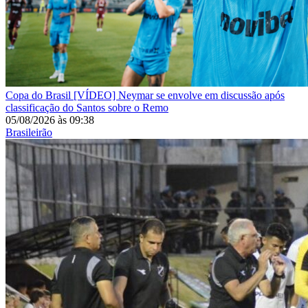
Copa do Brasil
[VÍDEO] Neymar se envolve em discussão após
classificação do Santos sobre o Remo
05/08/2026
às
09:38
Brasileirão