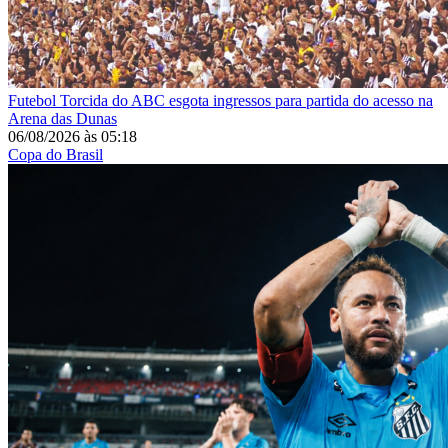
Futebol
Torcida do ABC esgota ingressos para partida do acesso na
Arena das Dunas
06/08/2026
às
05:18
Copa do Brasil