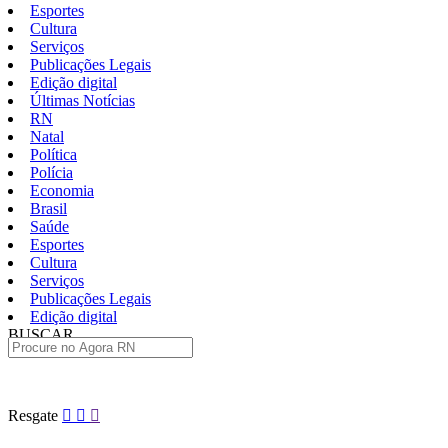
Esportes
Cultura
Serviços
Publicações Legais
Edição digital
Últimas Notícias
RN
Natal
Política
Polícia
Economia
Brasil
Saúde
Esportes
Cultura
Serviços
Publicações Legais
Edição digital
BUSCAR
ÚLTIMAS
Pular
Resgate
para
o