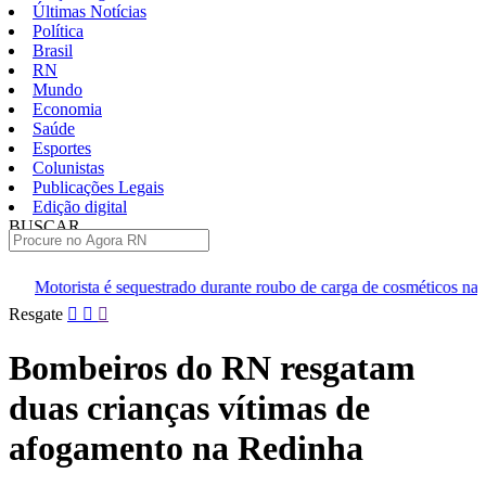
Últimas Notícias
Política
Brasil
RN
Mundo
Economia
Saúde
Esportes
Colunistas
Publicações Legais
Edição digital
BUSCAR
ÚLTIMAS
rado durante roubo de carga de cosméticos na Grande Natal
Susp
Pular
Resgate
para
o
Bombeiros do RN resgatam
conteúdo
duas crianças vítimas de
afogamento na Redinha