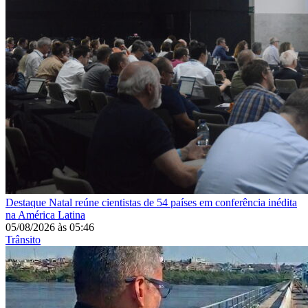
Destaque
Natal reúne cientistas de 54 países em conferência inédita
na América Latina
05/08/2026
às
05:46
Trânsito