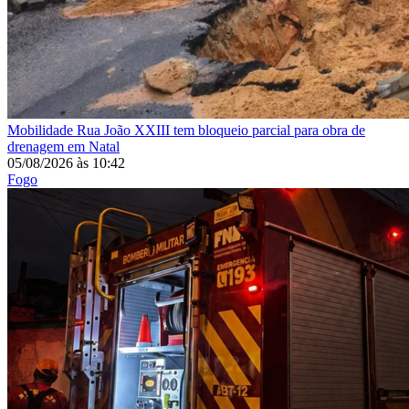
Mobilidade
Rua João XXIII tem bloqueio parcial para obra de
drenagem em Natal
05/08/2026
às
10:42
Fogo