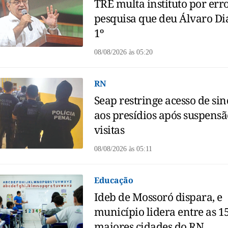
TRE multa instituto por err
pesquisa que deu Álvaro Di
1º
08/08/2026
às
05:20
RN
Seap restringe acesso de sin
aos presídios após suspensã
visitas
08/08/2026
às
05:11
Educação
Ideb de Mossoró dispara, e
município lidera entre as 1
maiores cidades do RN