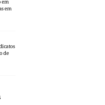
o em
as em
dicatos
o de
5