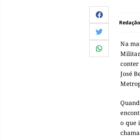
Redaçã
Na man
Milita
conter
José B
Metrop
Quando
encont
o que 
chamas