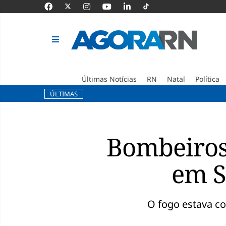
Últimas Notícias
RN
Natal
Política
ÚLTIMAS
Pular
para
o
Bombeiros
conteúdo
em S
O fogo estava c