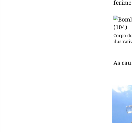
ferime
Corpo do
ilustrat
As cau