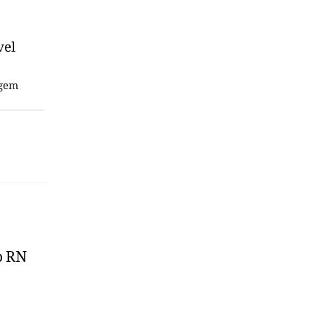
agem
o RN