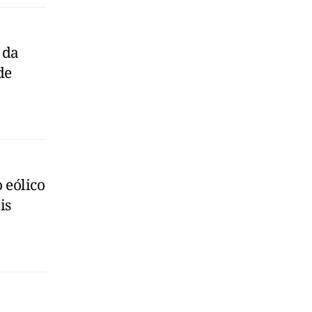
 da
de
 eólico
is