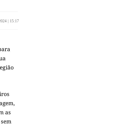
/2024
|
15:17
s
para
Rua
Região
iros
ragem,
m as
a sem