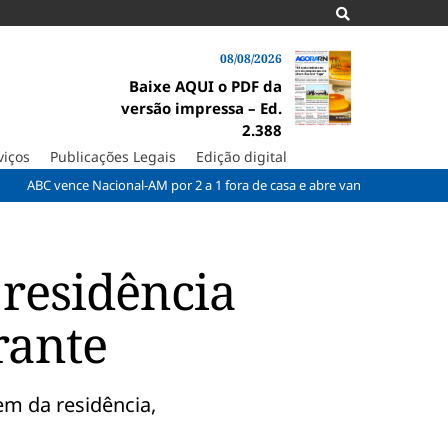
08/08/2026
Baixe AQUI o PDF da
versão impressa – Ed.
2.388
viços
Publicações Legais
Edição digital
vence Nacional-AM por 2 a 1 fora de casa e abre vantagem nas quartas
residência
rante
m da residência,