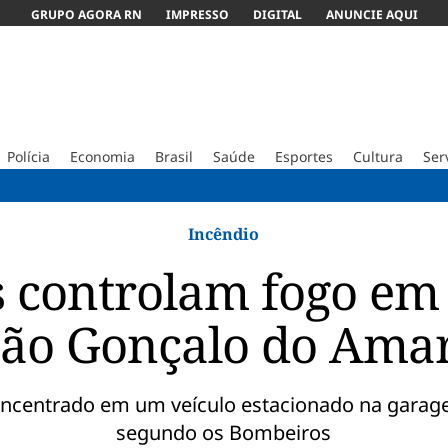
GRUPO AGORA RN
IMPRESSO
DIGITAL
ANUNCIE AQUI
Polícia
Economia
Brasil
Saúde
Esportes
Cultura
Ser
ABC 
Incêndio
 controlam fogo em 
ão Gonçalo do Ama
oncentrado em um veículo estacionado na garage
segundo os Bombeiros