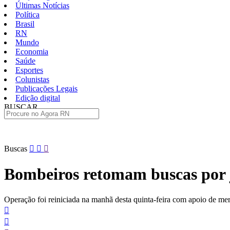
Últimas Notícias
Política
Brasil
RN
Mundo
Economia
Saúde
Esportes
Colunistas
Publicações Legais
Edição digital
BUSCAR
ÚLTIMAS
Pular
Buscas
para
o
Bombeiros retomam buscas por 
conteúdo
Operação foi reiniciada na manhã desta quinta-feira com apoio de me