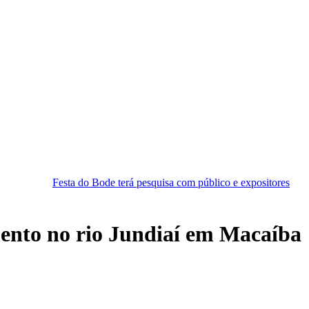
 Bode terá pesquisa com público e expositores
Menino de 3 anos 
ento no rio Jundiaí em Macaíba