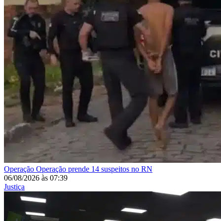
Operação
Operação prende 14 suspeitos no RN
06/08/2026
às
07:39
Justiça