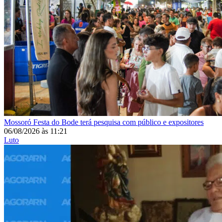
Mossoró
Festa do Bode terá pesquisa com público e expositores
06/08/2026
às
11:21
Luto