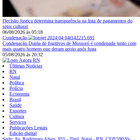
Decisão
Justiça determina transparência na lista de pagamentos do
setor cultural
06/08/2026
às
05:18
Condenação
Condenação
Dupla de fugitivos de Mossoró é condenada junto com
mais quatro homens que deram apoio após fuga
05/08/2026
às
20:32
Últimas Notícias
RN
Natal
Política
Polícia
Economia
Brasil
Saúde
Esportes
Cultura
Serviços
Publicações Legais
Edição digital
Sede: Av. Rodrigues Alves, 955 - Tirol, Natal - RN, CEP:59020-