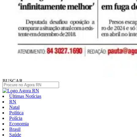
BUSCAR
Últimas Notícias
RN
Natal
Política
Polícia
Economia
Brasil
Saúde