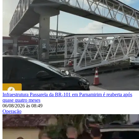
Infraestrutura
Passarela da BR-101 em Parnamirim é reaberta após
quase quatro meses
06/08/2026
às
08:49
Operação