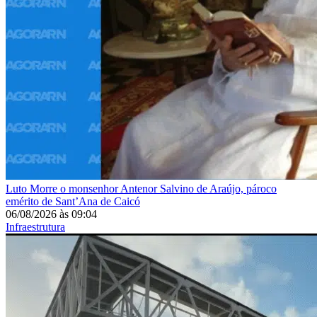
Luto
Morre o monsenhor Antenor Salvino de Araújo, pároco
emérito de Sant’Ana de Caicó
06/08/2026
às
09:04
Infraestrutura