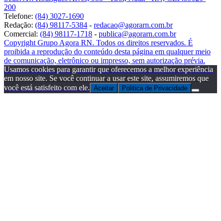
200
Telefone:
(84) 3027-1690
Redação:
(84) 98117-5384
-
redacao@agorarn.com.br
Comercial:
(84) 98117-1718
-
publica@agorarn.com.br
Copyright Grupo Agora RN. Todos os direitos reservados. É
proibida a reprodução do conteúdo desta página em qualquer meio
de comunicação, eletrônico ou impresso, sem autorização prévia.
Usamos cookies para garantir que oferecemos a melhor experiência
em nosso site. Se você continuar a usar este site, assumiremos que
você está satisfeito com ele.
Aceitar
Politica de Privacidade