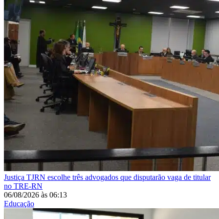
Justiça
TJRN escolhe três advogados que disputarão vaga de titular
no TRE-RN
06/08/2026
às
06:13
Educação