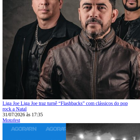
Liga Joe
Liga Joe traz turnê “Flashbacks” com clássicos do pop
rock a Natal
31/07/2026
às
17:35
Motofest