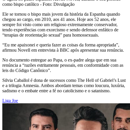
como bispo católico - Foto: Divulgação
Ele se tornou o bispo mais jovem da história da Espanha quando
chegou ao cargo, em 2010, aos 41 anos. Hoje aos 52 anos, ele
sempre foi visto como um religioso extremamente conservador,
tendo experiências com exorcismo e sendo defensor enfático de
“terapias de reorientação sexual” para homossexuais.
“Eu me apaixonei e queria fazer as coisas da forma apropriada”,
afirmou Novell em entrevista à BBC após apresentar sua renúncia.
No documento entregue ao Papa, o ex-padre alega que em sua
renúncia a “razões estritamente pessoais, em conformidade com as
leis do Código Canônico”.
Silvia Caballol é dona de sucessos como The Hell of Gabriel’s Lust
e a trilogia Amnesia. Ambos abordam temas como loucura, luxúria,
sadismo e o embate entre a fé no catolicismo e o satanismo.
Liga Joe