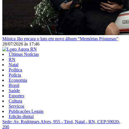
Música
Jão encara o luto em novo álbum “Memórias Póstumas”
28/07/2026
às
17:46
Últimas Notícias
RN
Natal
Política
Polícia
Economia
Brasil
Saúde
Esportes
Cultura
Serviços
Publicações Legais
Edição digital
Sede: Av. Rodrigues Alves, 955 - Tirol, Natal - RN, CEP:59020-
200