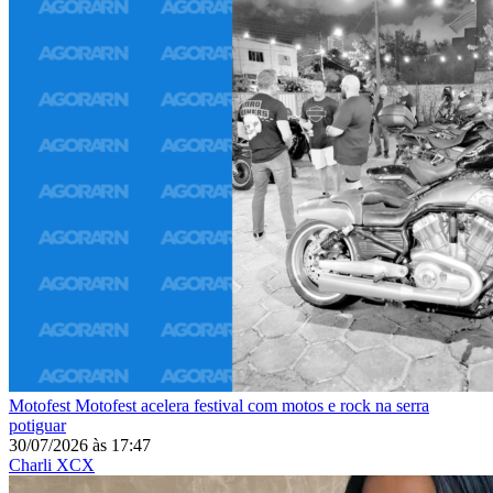
Motofest
Motofest acelera festival com motos e rock na serra
potiguar
30/07/2026
às
17:47
Charli XCX