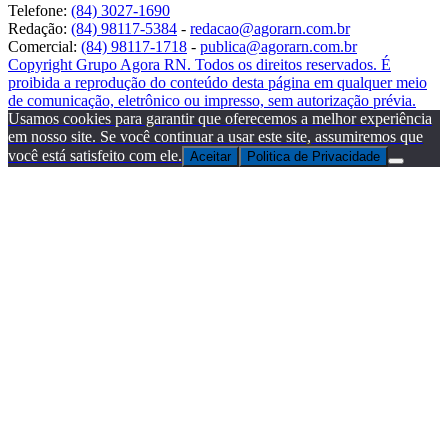
Telefone:
(84) 3027-1690
Redação:
(84) 98117-5384
-
redacao@agorarn.com.br
Comercial:
(84) 98117-1718
-
publica@agorarn.com.br
Copyright Grupo Agora RN. Todos os direitos reservados. É
proibida a reprodução do conteúdo desta página em qualquer meio
de comunicação, eletrônico ou impresso, sem autorização prévia.
Usamos cookies para garantir que oferecemos a melhor experiência
em nosso site. Se você continuar a usar este site, assumiremos que
você está satisfeito com ele.
Aceitar
Politica de Privacidade