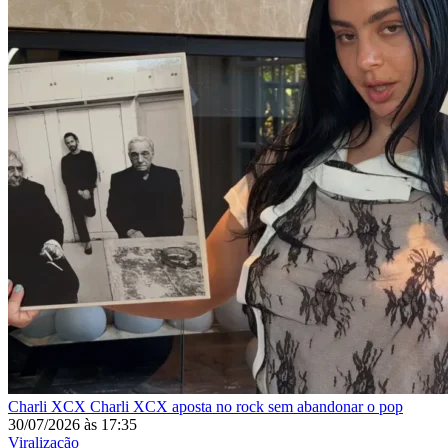
Charli XCX
Charli XCX aposta no rock sem abandonar o pop
30/07/2026
às
17:35
Viralização