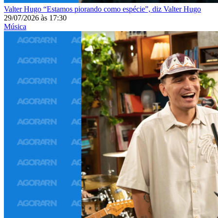
Valter Hugo
“Estamos piorando como espécie”, diz Valter Hugo
29/07/2026
às
17:30
Música