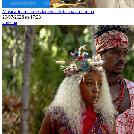
Música
João Gomes lamenta distância da família
29/07/2026
às
17:23
Cinema