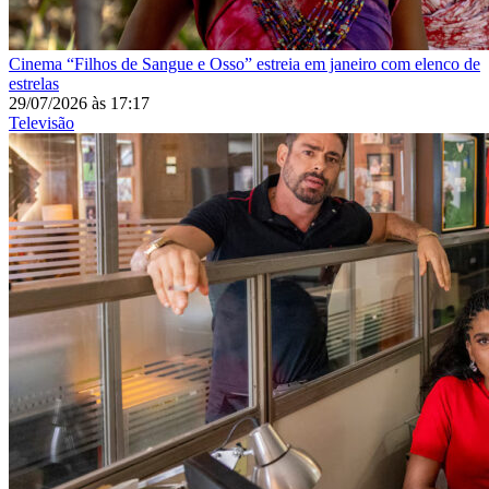
Cinema
“Filhos de Sangue e Osso” estreia em janeiro com elenco de
estrelas
29/07/2026
às
17:17
Televisão