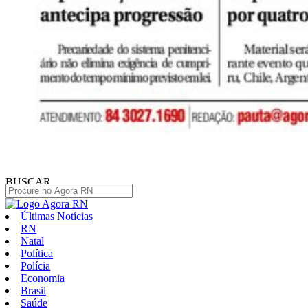
BUSCAR
Últimas Notícias
RN
Natal
Política
Polícia
Economia
Brasil
Saúde