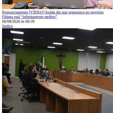
Pronunciamento
[VÍDEO] Isolda diz que segurança no governo
Fátima está “infinitamente melhor”
06/08/2026
às
06:39
Justiça