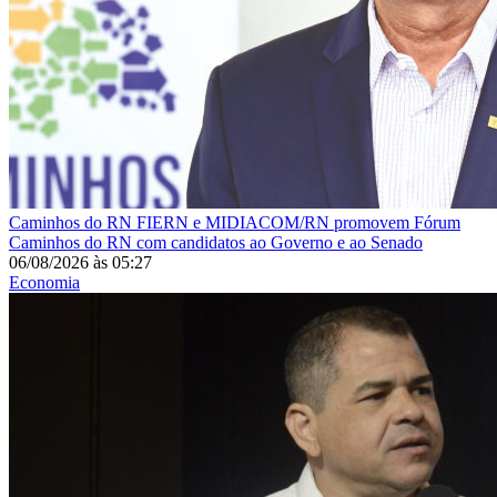
Caminhos do RN
FIERN e MIDIACOM/RN promovem Fórum
Caminhos do RN com candidatos ao Governo e ao Senado
06/08/2026
às
05:27
Economia