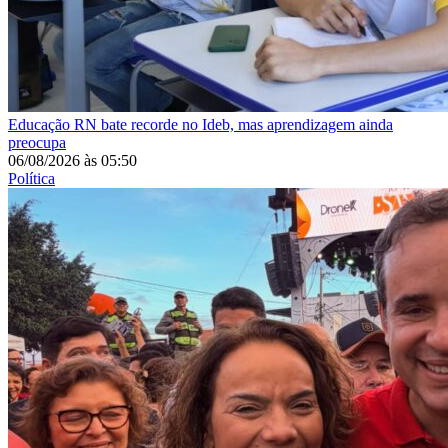
Educação
RN bate recorde no Ideb, mas aprendizagem ainda
preocupa
06/08/2026
às
05:50
Política