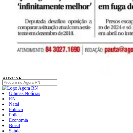
BUSCAR
Últimas Notícias
RN
Natal
Política
Polícia
Economia
Brasil
Saúde