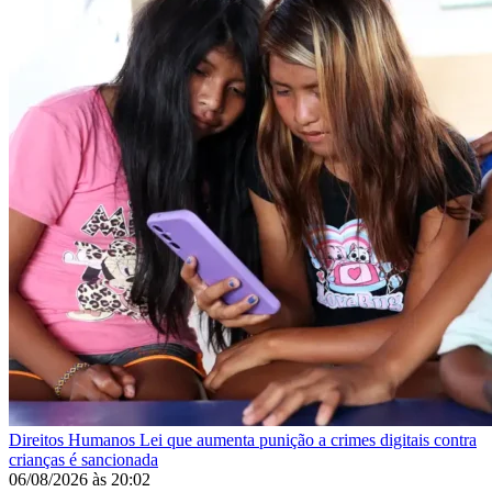
Direitos Humanos
Lei que aumenta punição a crimes digitais contra
crianças é sancionada
06/08/2026
às
20:02