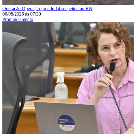
Operação
Operação prende 14 suspeitos no RN
06/08/2026
às
07:39
Pronunciamento