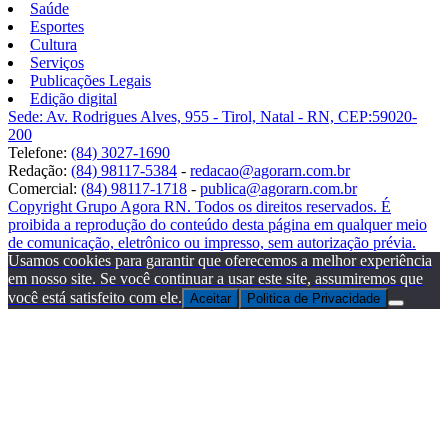
Saúde
Esportes
Cultura
Serviços
Publicações Legais
Edição digital
Sede: Av. Rodrigues Alves, 955 - Tirol, Natal - RN, CEP:59020-
200
Telefone:
(84) 3027-1690
Redação:
(84) 98117-5384
-
redacao@agorarn.com.br
Comercial:
(84) 98117-1718
-
publica@agorarn.com.br
Copyright Grupo Agora RN. Todos os direitos reservados. É
proibida a reprodução do conteúdo desta página em qualquer meio
de comunicação, eletrônico ou impresso, sem autorização prévia.
Usamos cookies para garantir que oferecemos a melhor experiência
em nosso site. Se você continuar a usar este site, assumiremos que
você está satisfeito com ele.
Aceitar
Politica de Privacidade