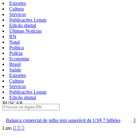
Esportes
Cultura
Serviços
Publicações Legais
Edição digital
Últimas Notícias
RN
Natal
Política
Polícia
Economia
Brasil
Saúde
Esportes
Cultura
Serviços
Publicações Legais
Edição digital
BUSCAR
ÚLTIMAS
e julho tem superávit de US$ 7 bilhões
Lei que aumenta punição a
Pular
Luto
para
o