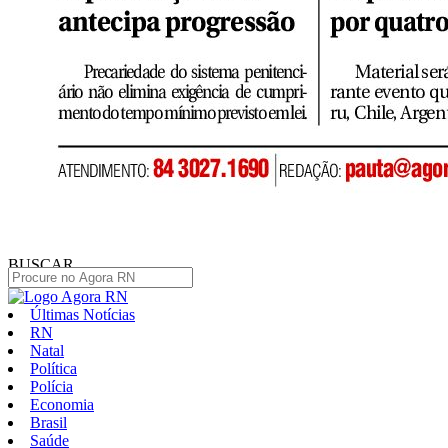
BUSCAR
Últimas Notícias
RN
Natal
Política
Polícia
Economia
Brasil
Saúde