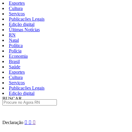
Esportes
Cultura
Serviços
Publicações Legais
Edição digital
Últimas Notícias
RN
Natal
Política
Polícia
Economia
Brasil
Saúde
Esportes
Cultura
Serviços
Publicações Legais
Edição digital
BUSCAR
ÚLTIMAS
Pular
Declaração
para
o