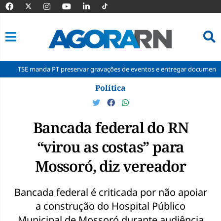
anda PT preservar gravações de eventos e entregar documentos à Corte
Pular
Política
para
o
conteúdo
Bancada federal do RN
“virou as costas” para
Mossoró, diz vereador
Bancada federal é criticada por não apoiar
a construção do Hospital Público
Municipal de Mossoró durante audiência