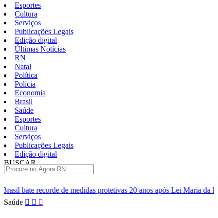
Esportes
Cultura
Serviços
Publicações Legais
Edição digital
Últimas Notícias
RN
Natal
Política
Polícia
Economia
Brasil
Saúde
Esportes
Cultura
Serviços
Publicações Legais
Edição digital
BUSCAR
ÚLTIMAS
 medidas protetivas 20 anos após Lei Maria da Penha
ABC aguard
Pular
Saúde
para
o