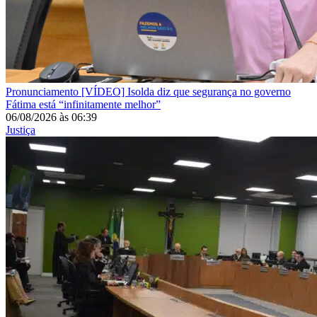
Pronunciamento
[VÍDEO] Isolda diz que segurança no governo
Fátima está “infinitamente melhor”
06/08/2026
às
06:39
Justiça