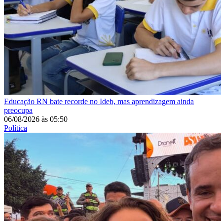
Educação
RN bate recorde no Ideb, mas aprendizagem ainda
preocupa
06/08/2026
às
05:50
Política