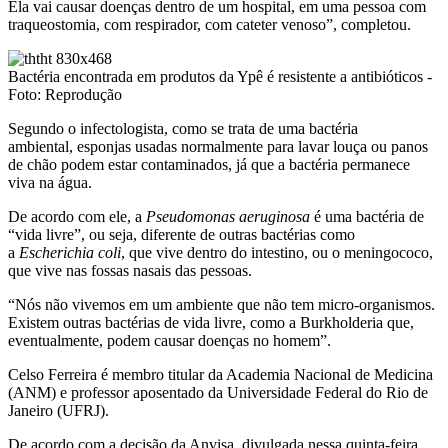
Ela vai causar doenças dentro de um hospital, em uma pessoa com
traqueostomia, com respirador, com cateter venoso”, completou.
Bactéria encontrada em produtos da Ypê é resistente a antibióticos -
Foto: Reprodução
Segundo o infectologista, como se trata de uma bactéria
ambiental, esponjas usadas normalmente para lavar louça ou panos
de chão podem estar contaminados, já que a bactéria permanece
viva na água.
De acordo com ele, a
Pseudomonas aeruginosa
é uma bactéria de
“vida livre”, ou seja, diferente de outras bactérias como
a
Escherichia coli
, que vive dentro do intestino, ou o meningococo,
que vive nas fossas nasais das pessoas.
“Nós não vivemos em um ambiente que não tem micro-organismos.
Existem outras bactérias de vida livre, como a Burkholderia que,
eventualmente, podem causar doenças no homem”.
Celso Ferreira é membro titular da Academia Nacional de Medicina
(ANM) e professor aposentado da Universidade Federal do Rio de
Janeiro (UFRJ).
De acordo com a decisão da Anvisa, divulgada nessa quinta-feira