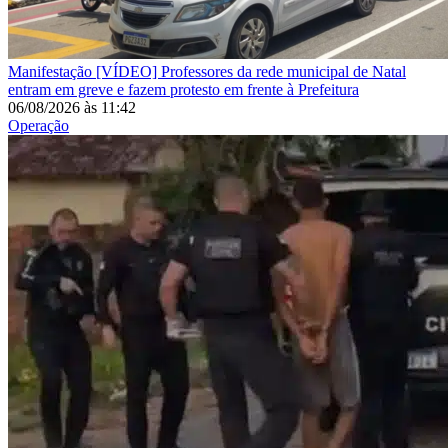
Manifestação
[VÍDEO] Professores da rede municipal de Natal
entram em greve e fazem protesto em frente à Prefeitura
06/08/2026
às
11:42
Operação