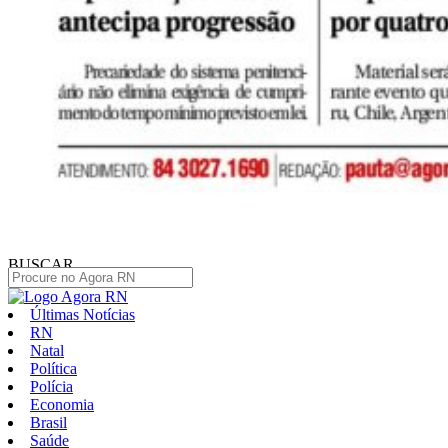
BUSCAR
Últimas Notícias
RN
Natal
Política
Polícia
Economia
Brasil
Saúde