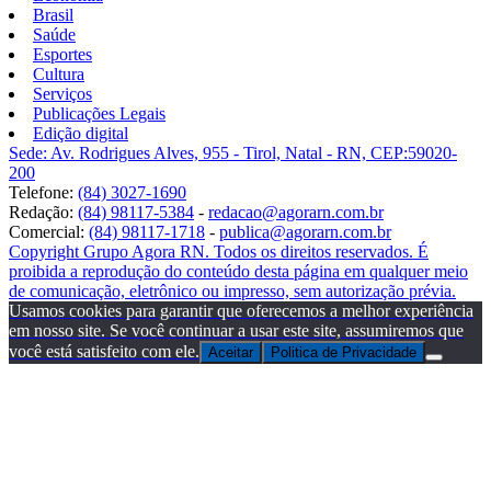
Brasil
Saúde
Esportes
Cultura
Serviços
Publicações Legais
Edição digital
Sede: Av. Rodrigues Alves, 955 - Tirol, Natal - RN, CEP:59020-
200
Telefone:
(84) 3027-1690
Redação:
(84) 98117-5384
-
redacao@agorarn.com.br
Comercial:
(84) 98117-1718
-
publica@agorarn.com.br
Copyright Grupo Agora RN. Todos os direitos reservados. É
proibida a reprodução do conteúdo desta página em qualquer meio
de comunicação, eletrônico ou impresso, sem autorização prévia.
Usamos cookies para garantir que oferecemos a melhor experiência
em nosso site. Se você continuar a usar este site, assumiremos que
você está satisfeito com ele.
Aceitar
Politica de Privacidade