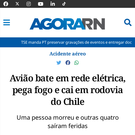
TSE manda PT preservar gravações de eventos e entregar documentos à
Pular
Acidente aéreo
para
o
conteúdo
Avião bate em rede elétrica,
pega fogo e cai em rodovia
do Chile
Uma pessoa morreu e outras quatro
saíram feridas