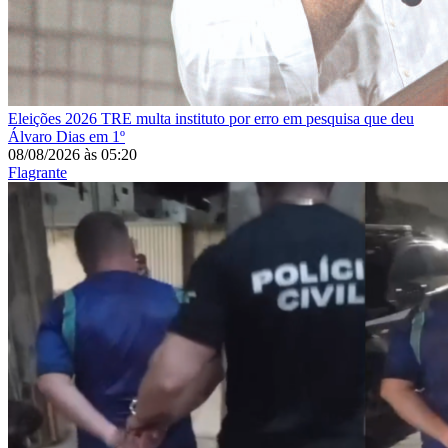
Eleições 2026
TRE multa instituto por erro em pesquisa que deu
Álvaro Dias em 1º
08/08/2026
às
05:20
Flagrante