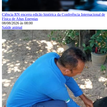
Ciência
RN encerra edição histórica da Conferência Internacional de
Física de Altas Energias
08/08/2026
às
08:00
Saúde animal