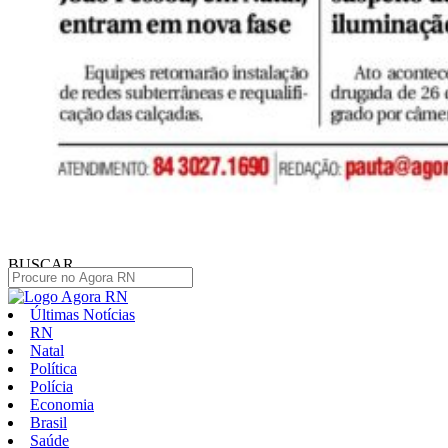
BUSCAR
Últimas Notícias
RN
Natal
Política
Polícia
Economia
Brasil
Saúde