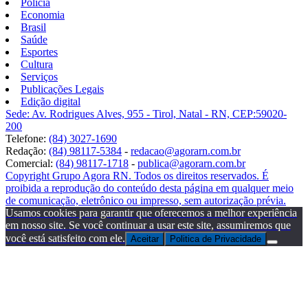
Polícia
Economia
Brasil
Saúde
Esportes
Cultura
Serviços
Publicações Legais
Edição digital
Sede: Av. Rodrigues Alves, 955 - Tirol, Natal - RN, CEP:59020-
200
Telefone:
(84) 3027-1690
Redação:
(84) 98117-5384
-
redacao@agorarn.com.br
Comercial:
(84) 98117-1718
-
publica@agorarn.com.br
Copyright Grupo Agora RN. Todos os direitos reservados. É
proibida a reprodução do conteúdo desta página em qualquer meio
de comunicação, eletrônico ou impresso, sem autorização prévia.
Usamos cookies para garantir que oferecemos a melhor experiência
em nosso site. Se você continuar a usar este site, assumiremos que
você está satisfeito com ele.
Aceitar
Politica de Privacidade