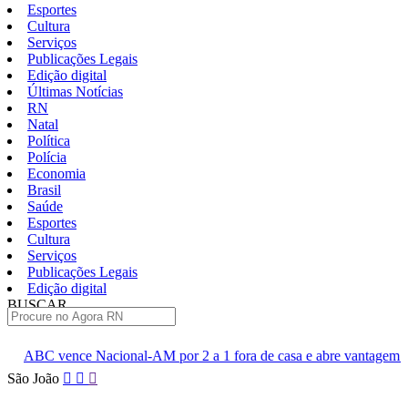
Esportes
Cultura
Serviços
Publicações Legais
Edição digital
Últimas Notícias
RN
Natal
Política
Polícia
Economia
Brasil
Saúde
Esportes
Cultura
Serviços
Publicações Legais
Edição digital
BUSCAR
ÚLTIMAS
l-AM por 2 a 1 fora de casa e abre vantagem nas quartas
Cine
Pular
São João
para
o