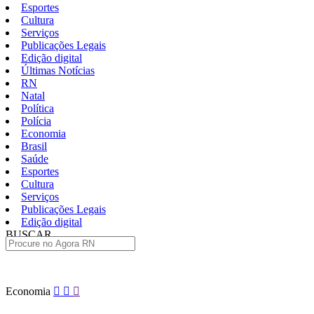
Esportes
Cultura
Serviços
Publicações Legais
Edição digital
Últimas Notícias
RN
Natal
Política
Polícia
Economia
Brasil
Saúde
Esportes
Cultura
Serviços
Publicações Legais
Edição digital
BUSCAR
ÚLTIMAS
Pular
Economia
para
o