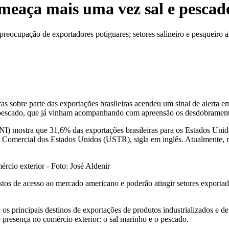
eaça mais uma vez sal e pescad
preocupação de exportadores potiguares; setores salineiro e pesqueiro a
as sobre parte das exportações brasileiras acendeu um sinal de alerta 
do pescado, que já vinham acompanhando com apreensão os desdobramento
I) mostra que 31,6% das exportações brasileiras para os Estados Unido
 Comercial dos Estados Unidos (USTR), sigla em inglês. Atualmente, mu
rcio exterior - Foto: José Aldenir
ustos de acesso ao mercado americano e poderão atingir setores exporta
s principais destinos de exportações de produtos industrializados e d
 presença no comércio exterior: o sal marinho e o pescado.