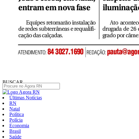
BUSCAR
Últimas Notícias
RN
Natal
Política
Polícia
Economia
Brasil
Saúde