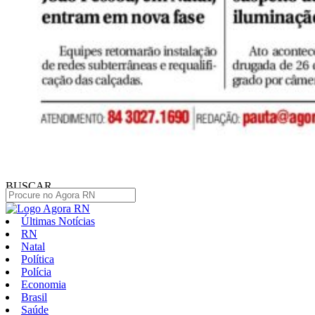
BUSCAR
Últimas Notícias
RN
Natal
Política
Polícia
Economia
Brasil
Saúde