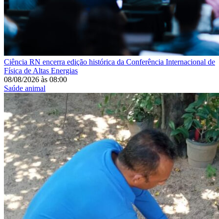
Ciência
RN encerra edição histórica da Conferência Internacional de
Física de Altas Energias
08/08/2026
às
08:00
Saúde animal