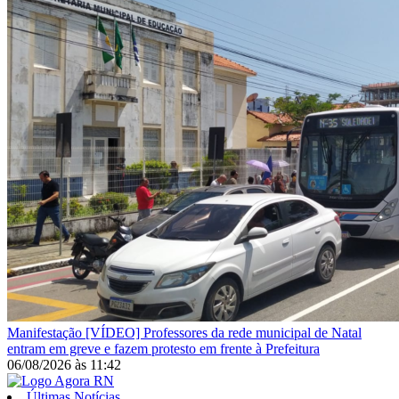
Manifestação
[VÍDEO] Professores da rede municipal de Natal
entram em greve e fazem protesto em frente à Prefeitura
06/08/2026
às
11:42
Últimas Notícias