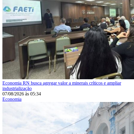
Economia
RN busca agregar valor a minerais críticos e ampliar
industrialização
07/08/2026
às
05:34
Economia