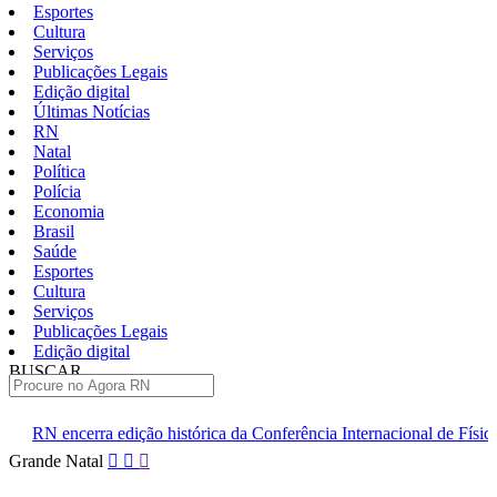
Esportes
Cultura
Serviços
Publicações Legais
Edição digital
Últimas Notícias
RN
Natal
Política
Polícia
Economia
Brasil
Saúde
Esportes
Cultura
Serviços
Publicações Legais
Edição digital
BUSCAR
ÚLTIMAS
 histórica da Conferência Internacional de Física de Altas Energias
Pular
Grande Natal
para
o