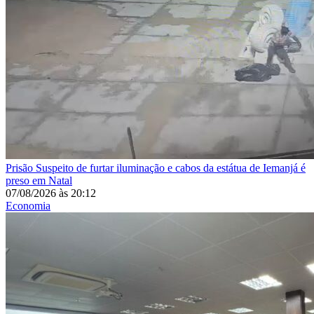
Prisão
Suspeito de furtar iluminação e cabos da estátua de Iemanjá é
preso em Natal
07/08/2026
às
20:12
Economia