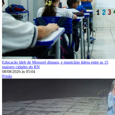
Educação
Ideb de Mossoró dispara, e município lidera entre as 15
maiores cidades do RN
08/08/2026
às
05:04
Prisão