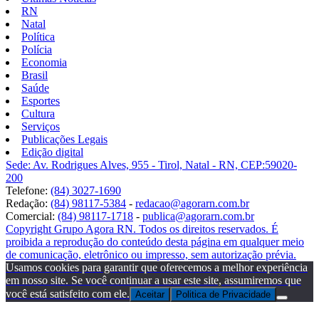
RN
Natal
Política
Polícia
Economia
Brasil
Saúde
Esportes
Cultura
Serviços
Publicações Legais
Edição digital
Sede: Av. Rodrigues Alves, 955 - Tirol, Natal - RN, CEP:59020-
200
Telefone:
(84) 3027-1690
Redação:
(84) 98117-5384
-
redacao@agorarn.com.br
Comercial:
(84) 98117-1718
-
publica@agorarn.com.br
Copyright Grupo Agora RN. Todos os direitos reservados. É
proibida a reprodução do conteúdo desta página em qualquer meio
de comunicação, eletrônico ou impresso, sem autorização prévia.
Usamos cookies para garantir que oferecemos a melhor experiência
em nosso site. Se você continuar a usar este site, assumiremos que
você está satisfeito com ele.
Aceitar
Politica de Privacidade