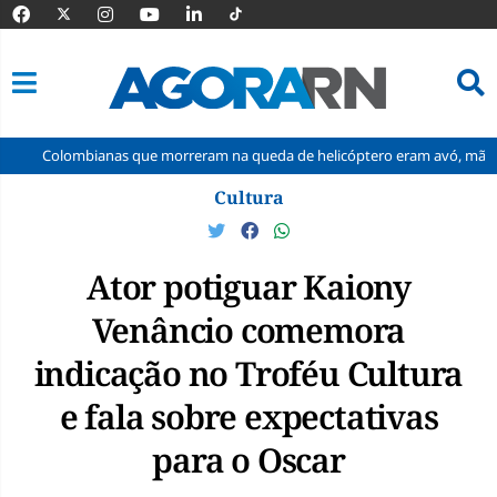
ianas que morreram na queda de helicóptero eram avó, mãe e filha
Pular
Cultura
para
o
conteúdo
Ator potiguar Kaiony
Venâncio comemora
indicação no Troféu Cultura
e fala sobre expectativas
para o Oscar