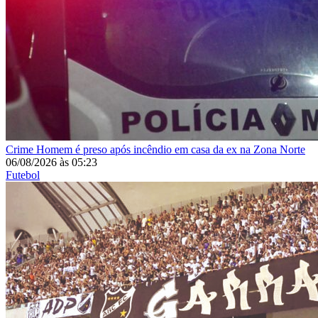
Crime
Homem é preso após incêndio em casa da ex na Zona Norte
06/08/2026
às
05:23
Futebol