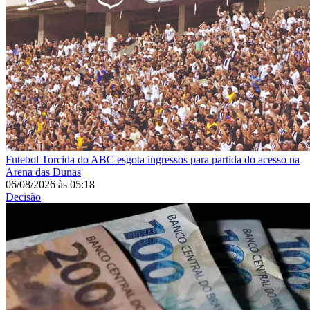
Futebol
Torcida do ABC esgota ingressos para partida do acesso na
Arena das Dunas
06/08/2026
às
05:18
Decisão