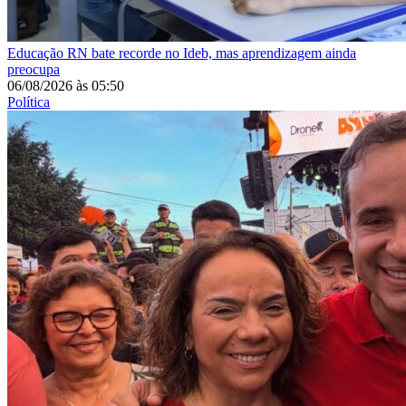
Educação
RN bate recorde no Ideb, mas aprendizagem ainda
preocupa
06/08/2026
às
05:50
Política