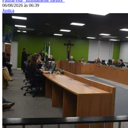
Fátima está “infinitamente melhor”
06/08/2026
às
06:39
Justiça