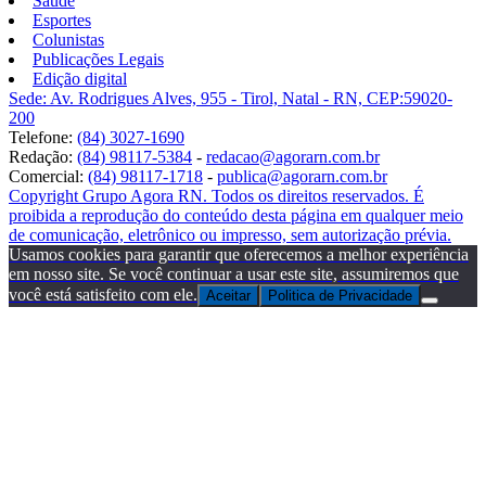
Saúde
Esportes
Colunistas
Publicações Legais
Edição digital
Sede: Av. Rodrigues Alves, 955 - Tirol, Natal - RN, CEP:59020-
200
Telefone:
(84) 3027-1690
Redação:
(84) 98117-5384
-
redacao@agorarn.com.br
Comercial:
(84) 98117-1718
-
publica@agorarn.com.br
Copyright Grupo Agora RN. Todos os direitos reservados. É
proibida a reprodução do conteúdo desta página em qualquer meio
de comunicação, eletrônico ou impresso, sem autorização prévia.
Usamos cookies para garantir que oferecemos a melhor experiência
em nosso site. Se você continuar a usar este site, assumiremos que
você está satisfeito com ele.
Aceitar
Politica de Privacidade