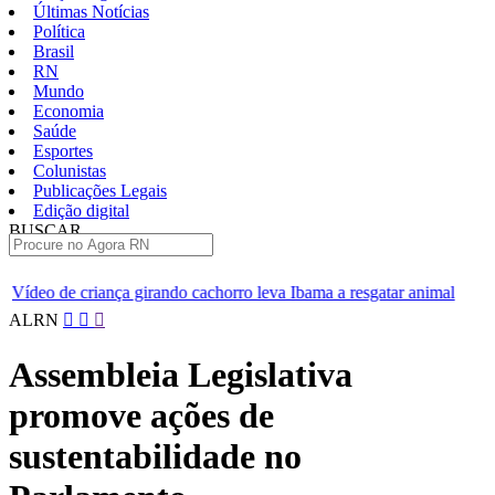
Últimas Notícias
Política
Brasil
RN
Mundo
Economia
Saúde
Esportes
Colunistas
Publicações Legais
Edição digital
BUSCAR
ÚLTIMAS
ndo cachorro leva Ibama a resgatar animal
[VÍDEO] Professores d
Pular
ALRN
para
o
Assembleia Legislativa
conteúdo
promove ações de
sustentabilidade no