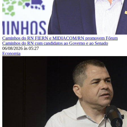
Caminhos do RN
FIERN e MIDIACOM/RN promovem Fórum
Caminhos do RN com candidatos ao Governo e ao Senado
06/08/2026
às
05:27
Economia