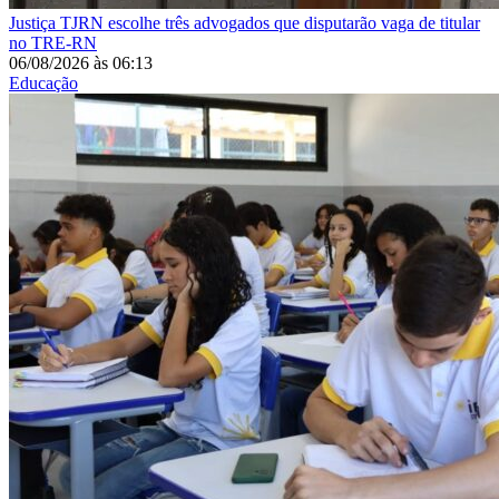
Justiça
TJRN escolhe três advogados que disputarão vaga de titular
no TRE-RN
06/08/2026
às
06:13
Educação