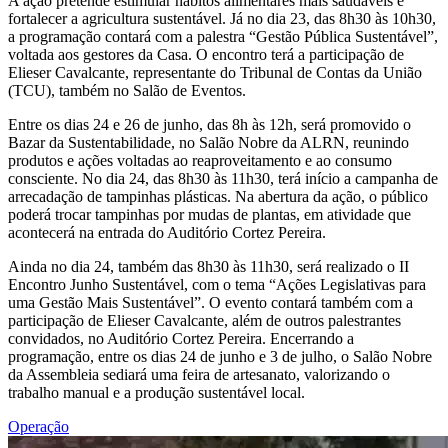
A ação pretende estimular hábitos alimentares mais saudáveis e
fortalecer a agricultura sustentável. Já no dia 23, das 8h30 às 10h30,
a programação contará com a palestra “Gestão Pública Sustentável”,
voltada aos gestores da Casa. O encontro terá a participação de
Elieser Cavalcante, representante do Tribunal de Contas da União
(TCU), também no Salão de Eventos.
Entre os dias 24 e 26 de junho, das 8h às 12h, será promovido o
Bazar da Sustentabilidade, no Salão Nobre da ALRN, reunindo
produtos e ações voltadas ao reaproveitamento e ao consumo
consciente. No dia 24, das 8h30 às 11h30, terá início a campanha de
arrecadação de tampinhas plásticas. Na abertura da ação, o público
poderá trocar tampinhas por mudas de plantas, em atividade que
acontecerá na entrada do Auditório Cortez Pereira.
Ainda no dia 24, também das 8h30 às 11h30, será realizado o II
Encontro Junho Sustentável, com o tema “Ações Legislativas para
uma Gestão Mais Sustentável”. O evento contará também com a
participação de Elieser Cavalcante, além de outros palestrantes
convidados, no Auditório Cortez Pereira. Encerrando a
programação, entre os dias 24 de junho e 3 de julho, o Salão Nobre
da Assembleia sediará uma feira de artesanato, valorizando o
trabalho manual e a produção sustentável local.
Operação