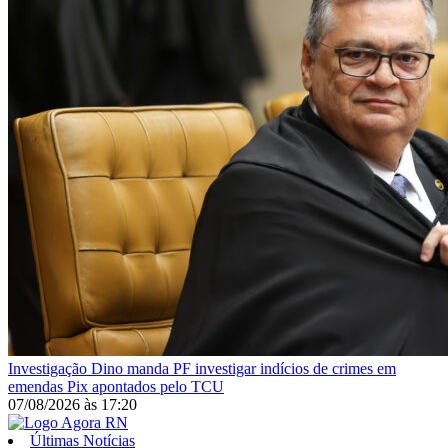
Investigação
Dino manda PF investigar indícios de crimes em
emendas Pix apontados pelo TCU
07/08/2026
às
17:20
Últimas Notícias