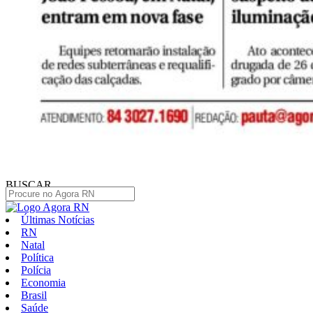
BUSCAR
Últimas Notícias
RN
Natal
Política
Polícia
Economia
Brasil
Saúde