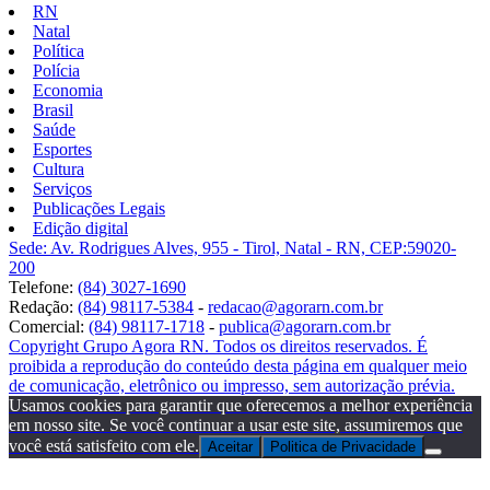
RN
Natal
Política
Polícia
Economia
Brasil
Saúde
Esportes
Cultura
Serviços
Publicações Legais
Edição digital
Sede: Av. Rodrigues Alves, 955 - Tirol, Natal - RN, CEP:59020-
200
Telefone:
(84) 3027-1690
Redação:
(84) 98117-5384
-
redacao@agorarn.com.br
Comercial:
(84) 98117-1718
-
publica@agorarn.com.br
Copyright Grupo Agora RN. Todos os direitos reservados. É
proibida a reprodução do conteúdo desta página em qualquer meio
de comunicação, eletrônico ou impresso, sem autorização prévia.
Usamos cookies para garantir que oferecemos a melhor experiência
em nosso site. Se você continuar a usar este site, assumiremos que
você está satisfeito com ele.
Aceitar
Politica de Privacidade