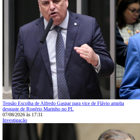
Tensão
Escolha de Alfredo Gaspar para vice de Flávio amplia
desgaste de Rogério Marinho no PL
07/08/2026
às
17:31
Investigação