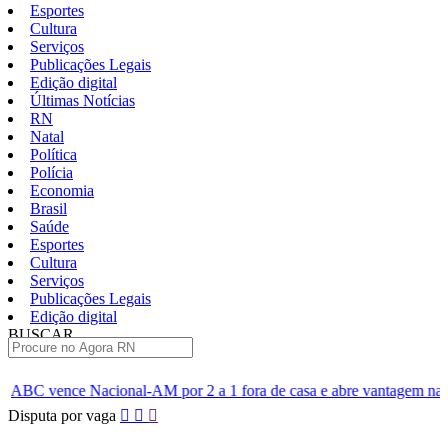
Esportes
Cultura
Serviços
Publicações Legais
Edição digital
Últimas Notícias
RN
Natal
Política
Polícia
Economia
Brasil
Saúde
Esportes
Cultura
Serviços
Publicações Legais
Edição digital
BUSCAR
ÚLTIMAS
M por 2 a 1 fora de casa e abre vantagem nas quartas
Cine Ser
Pular
Disputa por vaga
para
o