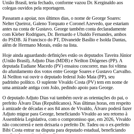
União Brasil, teria fechado, conforme vazou Dr. Kerginaldo aos
colegas ouvidos pela reportagem.
Passaram a apoiar, nos últimos dias, o nome de George Soares:
Nelter Queiroz, Galeno Torquato e Coronel Azevedo, que estariam
antes na conta de Gustavo. George também conta declaradamente
com Kleber Rodrigues, Dr. Bernardo e Ubaldo Fernandes, ambos
do PSDB. Já Francisco do PT, Divaneide Basílio e Isolda Dantas,
além de Hermano Morais, estão na lista.
Hoje ainda aguardando definições estão os deputados Taveira Júnior
(União Brasil), Adjuto Dias (MDB) e Neilton Diógenes (PP). A
deputada Eudiane Macedo (PV) ensaiou concorrer, mas foi vítima
do afunilamento dos votos entre George Soares e Gustavo Carvalho.
Já Neilton vai ouvir o deputado federal João Maia (PP), seu
padrinho político. O suplente Vivaldo Costa (PV) tem em nome de
uma amizade antiga com João, pedindo apoio para George.
O deputado Adjuto Dias vai também ouvir as orientações do pai, o
prefeito Álvaro Dias (Republicanos). Nas últimas horas, em respeito
à amizade de décadas e aos 84 anos de Vivaldo, Álvaro poderá fazer
Adjuto migrar para George, beneficiando Vivaldo ao seu retorno à
Assembleia Legislativa, com o compromisso que, em 2026, Vivaldo
não concorrerá e nem deixaria o prefeito Dr. Tadeu ou o ex-prefeito
Bibi Costa entrar na disputa para deputado estadual, beneficiando