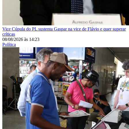
Vice
Cúpula do PL sustenta Gaspar na vice de Flávio e quer superar
críticas
08/08/2026
às
14:23
Política