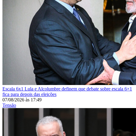
Escala 6x1
Lula e Alcolumbre definem que debate sobre escala 6×1
fica para depois das eleições
07/08/2026
às
17:49
Tensão